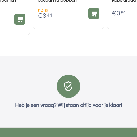
€
4
30
€
3
50
€
3
44
Heb je een vraag? Wij staan altijd voor je klaar!