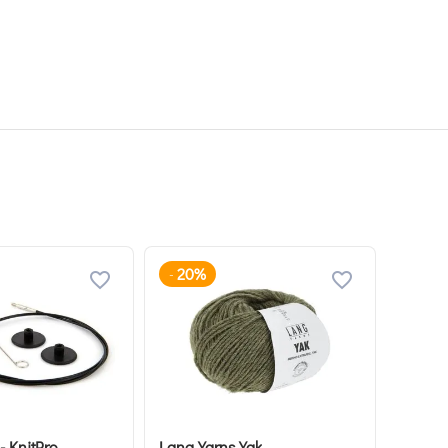
20%
-
- KnitPro
Lang Yarns Yak