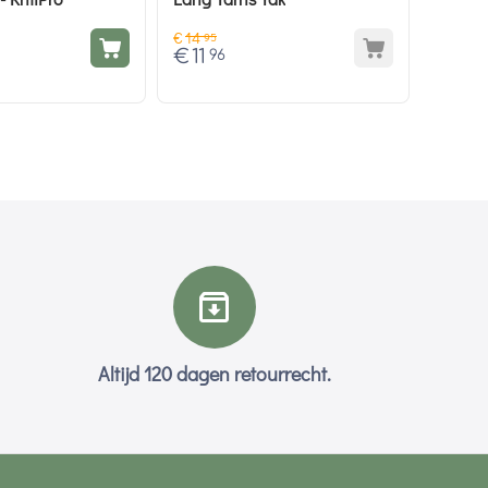
€
14
95
€
11
96
Altijd 120 dagen retourrecht.