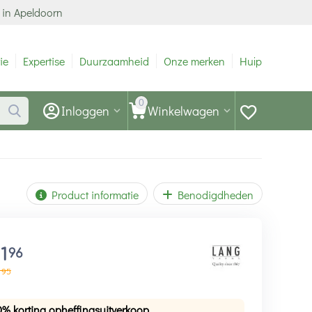
 in Apeldoorn
ie
Expertise
Duurzaamheid
Onze merken
Hulp
0
Inloggen
Winkelwagen
Product informatie
Benodigdheden
11
96
95
0% korting opheffingsuitverkoop