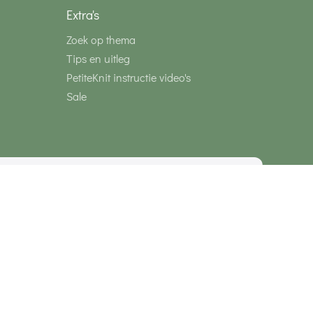
Extra's
Zoek op thema
Tips en uitleg
PetiteKnit instructie video's
Sale
media
Veilig betalen met