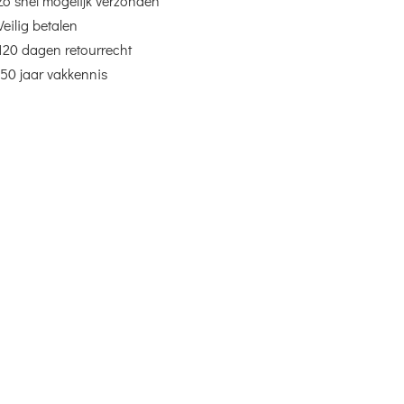
Zo snel mogelijk verzonden
Veilig betalen
120 dagen retourrecht
50 jaar vakkennis