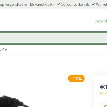
op verzendkosten BE vanaf €89,-
✔ 50 jaar vakkennis
✔ Winkel
Inspirat
s Yak
20%
-
€
€
14
2