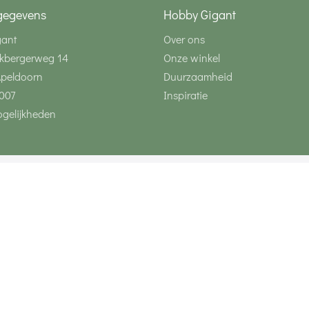
gegevens
Hobby Gigant
gant
Over ons
kbergerweg 14
Onze winkel
Apeldoorn
Duurzaamheid
007
Inspiratie
gelijkheden
Volg ons via social 