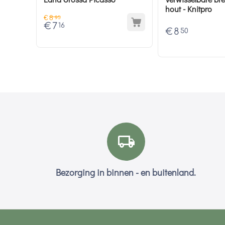
hout - Knitpro
€
8
95
€
7
16
€
8
50
Bezorging in binnen - en buitenland.