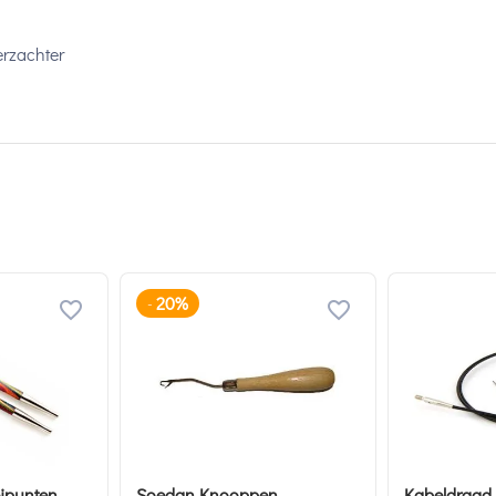
rzachter
20%
-
eipunten
Soedan Knooppen
Kabeldraad 