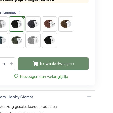
urnummer:
4
+
In winkelwagen
Toevoegen aan verlanglijstje
om Hobby Gigant
Met zorg geselecteerde producten