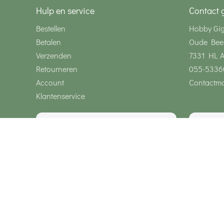
Hulp en service
Contact 
Bestellen
Hobby Gi
Betalen
Oude Bee
Verzenden
7331 HL 
Retourneren
055-5336
Account
Contactmo
Klantenservice
Wij zijn bereikbaar via
Onze klanten geven ons een