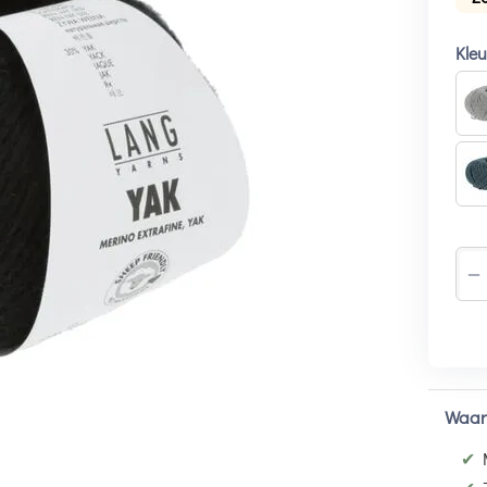
Kle
−
Waar
✔