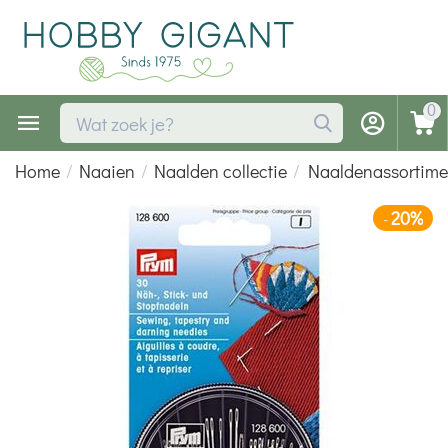
0
Home
/
Naaien
/
Naalden collectie
/
Naaldenassortimen
20%
-