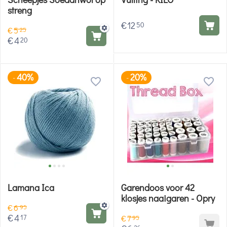
streng
€
12
50
€
5
25
€
4
20
40%
20%
-
-
Lamana Ica
Garendoos voor 42
klosjes naaigaren - Opry
€
6
95
€
4
17
€
7
95