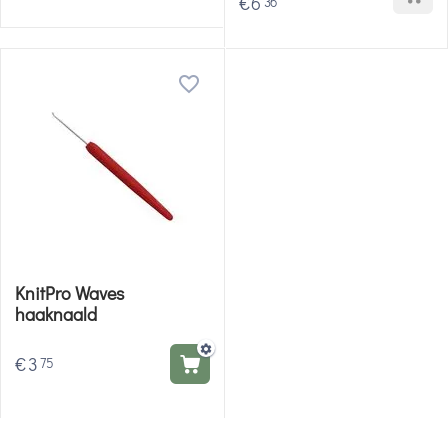
€
6
36
KnitPro Waves
haaknaald
€
3
75