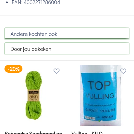
EAN:
4002271286004
Andere kochten ook
Door jou bekeken
20%
-
Scheepjes Soedanwol op
Vulling - KILO