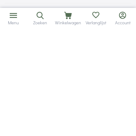
Menu
Zoeken
Winkelwagen
Verlanglijst
Account
Bezorging in binnen - en buitenland.
Heb je een vraag? Wij staan altijd voor je klaar!
Altijd 120 dagen retourrecht.