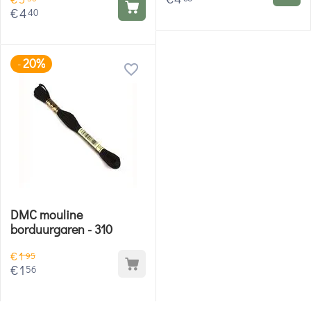
€
4
40
20%
-
DMC mouline
borduurgaren - 310
€
1
95
€
1
56