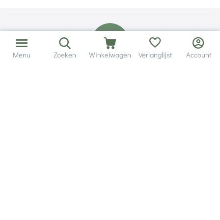
Menu
Zoeken
Winkelwagen
Verlanglijst
Account
Bezorging in binnen - en buitenland.
Heb je een vraag? Wij staan altijd voor je klaar!