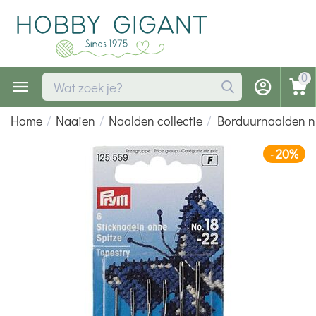
0
Home
/
Naaien
/
Naalden collectie
/
Borduurnaalden nr
20%
-