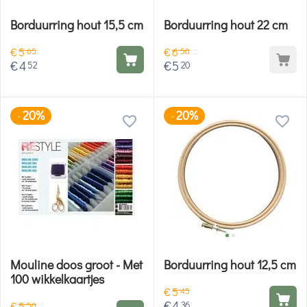
Borduurring hout 15,5 cm
Borduurring hout 22 cm
€
5
€
6
65
50
€
4
€
5
52
20
20%
20%
-
-
Mouline doos groot - Met
Borduurring hout 12,5 cm
100 wikkelkaartjes
€
5
45
€
4
36
€
5
50