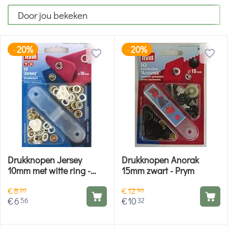
Door jou bekeken
20%
20%
-
-
Drukknopen Jersey
Drukknopen Anorak
10mm met witte ring -
15mm zwart - Prym
Prym
€
8
€
12
20
90
€
6
€
10
56
32