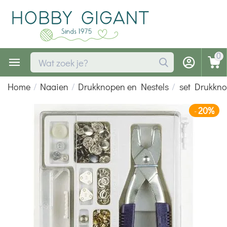
0
Home
/
Naaien
/
Drukknopen en Nestels
/
set Drukkn
20%
-