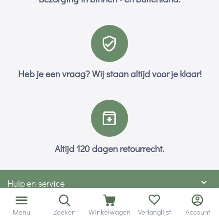
Heb je een vraag? Wij staan altijd voor je klaar!
Altijd 120 dagen retourrecht.
Hulp en service
Contact gegevens
Menu
Zoeken
Winkelwagen
Verlanglijst
Account