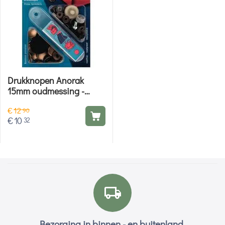
Drukknopen Anorak
15mm oudmessing -
Prym
€
12
90
€
10
32
Bezorging in binnen - en buitenland.