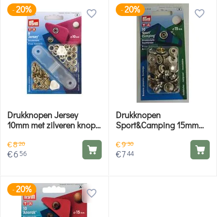
20%
20%
-
-
Drukknopen Jersey
Drukknopen
10mm met zilveren knop -
Sport&Camping 15mm
Prym
zilver - Prym
€
8
€
9
20
30
€
6
€
7
56
44
20%
-