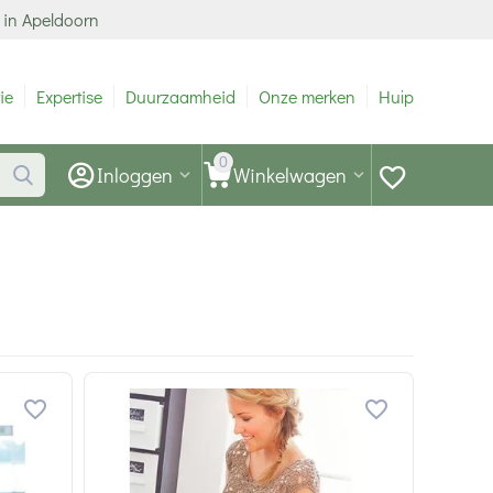
 in Apeldoorn
ie
Expertise
Duurzaamheid
Onze merken
Hulp
0
Inloggen
Winkelwagen