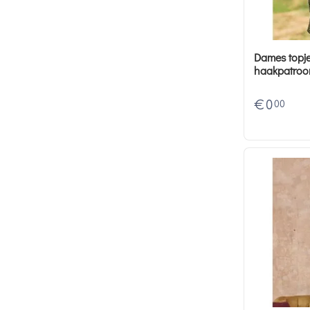
Dames topje
haakpatroo
€
0
00