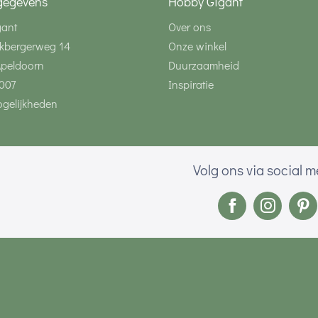
gegevens
Hobby Gigant
gant
Over ons
kbergerweg 14
Onze winkel
Apeldoorn
Duurzaamheid
007
Inspiratie
gelijkheden
Volg ons via social 