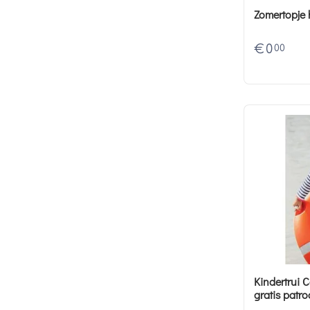
€
0
00
Kindertrui 
gratis patr