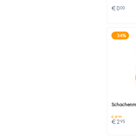
€
0
00
34%
-
Schachenma
€
4
50
€
2
95