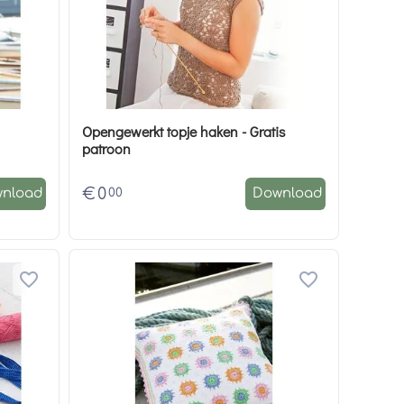
Opengewerkt topje haken - Gratis
patroon
€
0
00
nload
Download