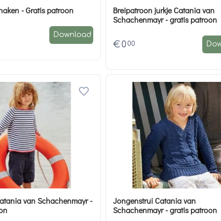
Zomertopje haken - Gratis patroon
Breipatroon jurkje Catania van
Schachenmayr - gratis patroon
Download
€
0
00
Dow
Catania van Schachenmayr -
Jongenstrui Catania van
oon
Schachenmayr - gratis patroon