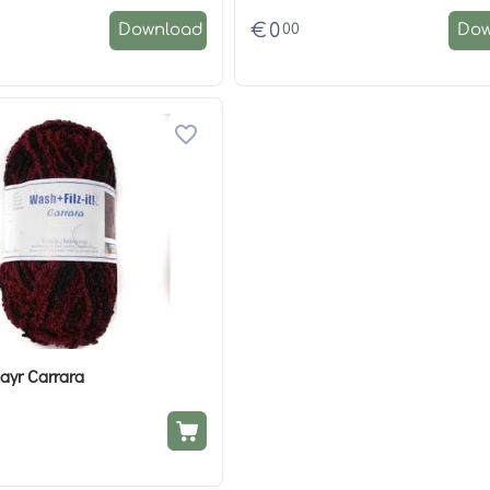
€
0
00
Download
Dow
yr Carrara