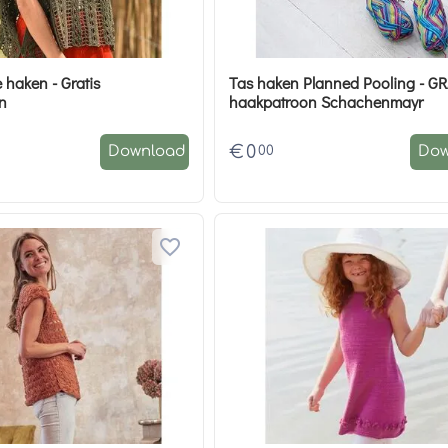
 haken - Gratis
Tas haken Planned Pooling - GRATIS
n
haakpatroon Schachenmayr
€
0
00
Download
Dow