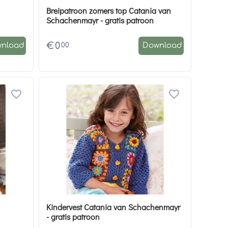
Breipatroon zomers top Catania van
Schachenmayr - gratis patroon
€
0
00
nload
Download
Kindervest Catania van Schachenmayr
- gratis patroon