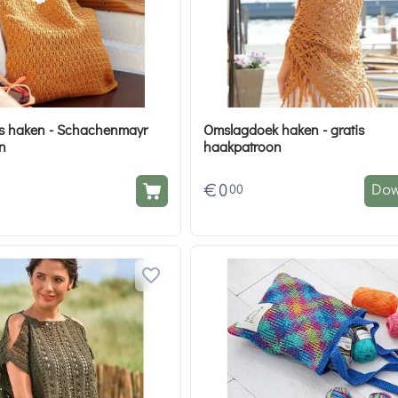
s haken - Schachenmayr
Omslagdoek haken - gratis
n
haakpatroon
€
0
00
Dow