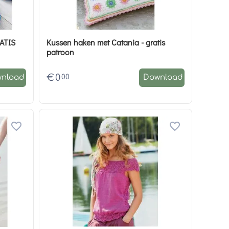
Kussen haken met Catania - gratis
patroon
€
0
00
nload
Download