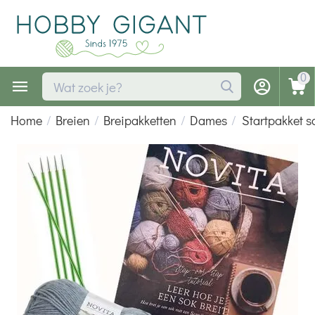
0
Home
/
Breien
/
Breipakketten
/
Dames
/
Startpakket s