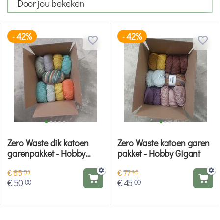
Door jou bekeken
42%
42%
-
-
Zero Waste dik katoen
Zero Waste katoen garen
garenpakket - Hobby
pakket - Hobby Gigant
Gigant
€
85
€
77
55
95
€
50
€
45
00
00