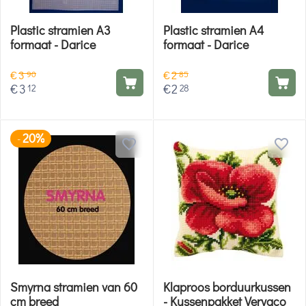
Plastic stramien A3
Plastic stramien A4
formaat - Darice
formaat - Darice
€
3
€
2
90
85
€
3
€
2
12
28
20%
-
Smyrna stramien van 60
Klaproos borduurkussen
cm breed
- Kussenpakket Vervaco