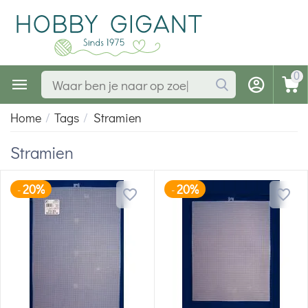
0
Home
/
Tags
/
Stramien
Stramien
20%
20%
-
-