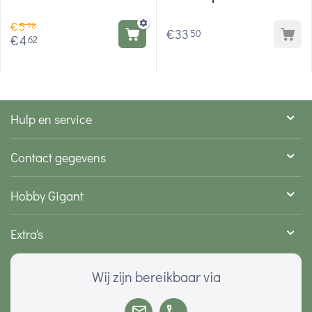
€
5
78
€
33
50
€
4
62
Hulp en service
Contact gegevens
Hobby Gigant
Extra's
Wij zijn bereikbaar via