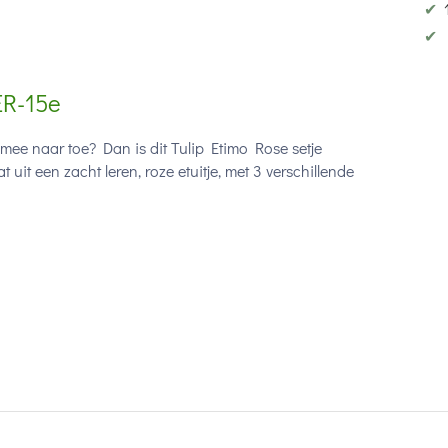
✔
✔
ER-15e
mee naar toe? Dan is dit Tulip Etimo Rose setje
 uit een zacht leren, roze etuitje, met 3 verschillende