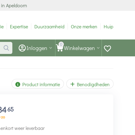
 in Apeldoorn
ie
Expertise
Duurzaamheid
Onze merken
Hulp
0
Inloggen
Winkelwagen
Product informatie
Benodigdheden
34
65
6
20
enkort weer leverbaar