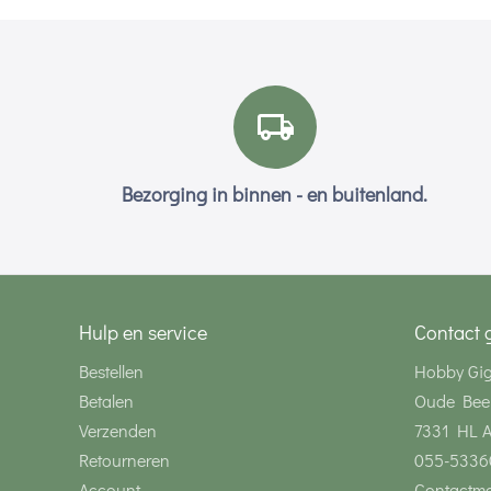
Bezorging in binnen - en buitenland.
Hulp en service
Contact 
Bestellen
Hobby Gi
Betalen
Oude Bee
Verzenden
7331 HL 
Retourneren
055-5336
Account
Contactmo