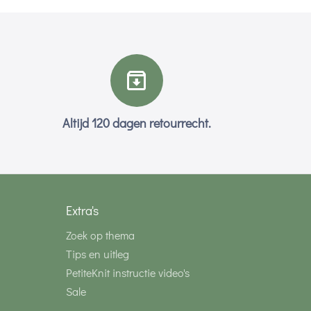
Altijd 120 dagen retourrecht.
Extra's
Zoek op thema
Tips en uitleg
PetiteKnit instructie video's
Sale