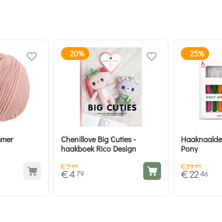
20%
25%
-
-
mmer
Chenillove Big Cuties -
Haaknaalden
haakboek Rico Design
Pony
€
5
€
29
99
95
€
4
€
22
79
46