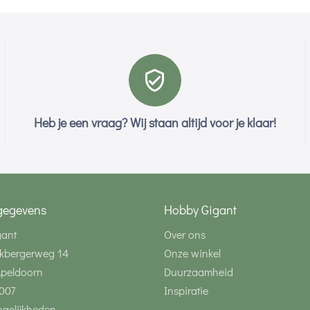
Heb je een vraag? Wij staan altijd voor je klaar!
gegevens
Hobby Gigant
gant
Over ons
kbergerweg 14
Onze winkel
Apeldoorn
Duurzaamheid
007
Inspiratie
gelijkheden