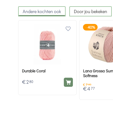
Andere kochten ook
Door jou bekeken
40%
-
Durable Coral
Lana Grossa Su
Softness
€
2
80
€
7
95
€
4
77