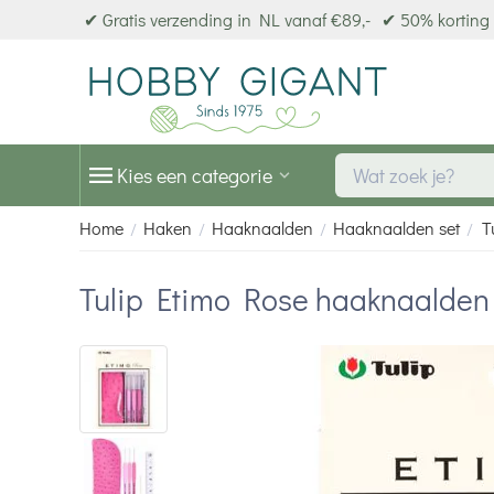
✔ Gratis verzending in NL vanaf €89,-
✔ 50% korting 
Kies een categorie
Home
Haken
Haaknaalden
Haaknaalden set
T
/
/
/
/
Tulip Etimo Rose haaknaalden 