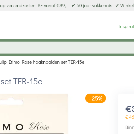
op verzendkosten BE vanaf €89,-
✔ 50 jaar vakkennis
✔ Winkel
Inspirat
ulip Etimo Rose haaknaalden set TER-15e
set TER-15e
25%
-
€
€
4
Binn