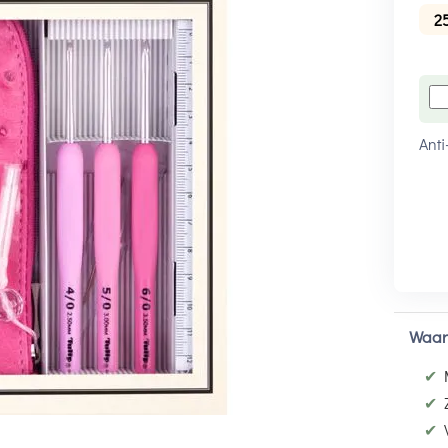
2
Anti
Waar
✔
✔
✔