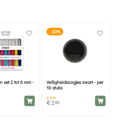
20%
-
 set 2 tot 6 mm -
Veiligheidsoogjes zwart - per
10 stuks
€
3
50
€
2
80