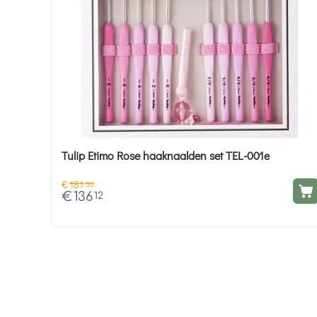
Tulip Etimo Rose haaknaalden set TEL-001e
€
181
50
€
136
12