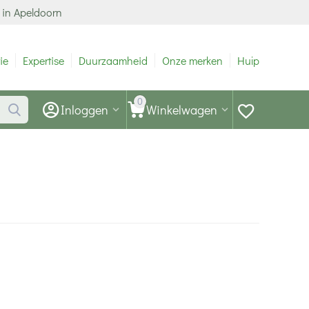
 in Apeldoorn
ie
Expertise
Duurzaamheid
Onze merken
Hulp
0
Inloggen
Winkelwagen