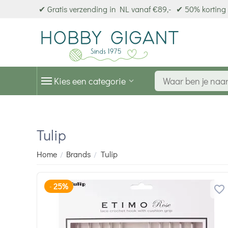
✔ Gratis verzending in NL vanaf €89,-
✔ 50% korting 
Kies een categorie
Tulip
Home
Brands
Tulip
/
/
25%
-