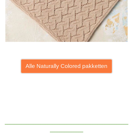
Alle Naturally Colored pakketten
____________________________________________________
______________