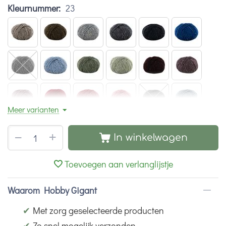
Kleurnummer:
23
Meer varianten
+
−
In winkelwagen
Toevoegen aan verlanglijstje
Waarom Hobby Gigant
✔
Met zorg geselecteerde producten
✔
Zo snel mogelijk verzonden