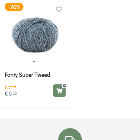
20%
-
Fonty Super Tweed
€
7
95
€
6
36