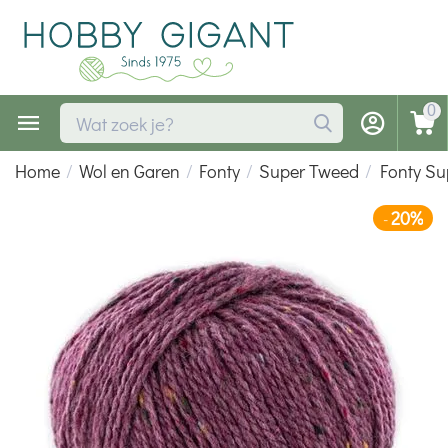
0
Home
/
Wol en Garen
/
Fonty
/
Super Tweed
/
Fonty S
20%
-