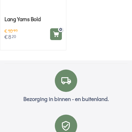
Lang Yarns Bold
€
10
95
€
8
20
Bezorging in binnen - en buitenland.