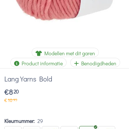
Modellen met dit garen
Product informatie
Benodigdheden
Lang Yarns Bold
€
8
20
€
10
95
Kleurnummer:
29