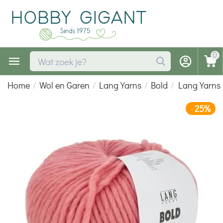
0
Home
/
Wol en Garen
/
Lang Yarns
/
Bold
/
Lang Yarns
25%
-