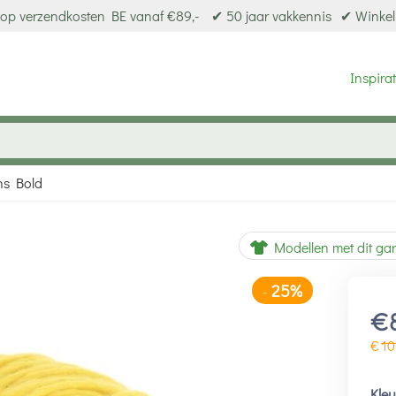
op verzendkosten BE vanaf €89,-
✔ 50 jaar vakkennis
✔ Winkel
Inspirat
ns Bold
25%
-
Modellen met dit ga
€
€
10
Kle