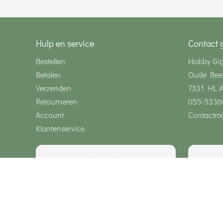
Hulp en service
Contact 
Bestellen
Hobby Gi
Betalen
Oude Bee
Verzenden
7331 HL 
Retourneren
055-5336
Account
Contactmo
Klantenservice
Wij zijn bereikbaar via