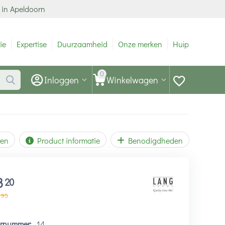
 in Apeldoorn
ie
Expertise
Duurzaamheid
Onze merken
Hulp
0
Inloggen
Winkelwagen
ren
Product informatie
Benodigdheden
8
20
95
urnummer:
14