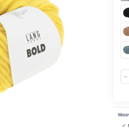
−
Waar
✔