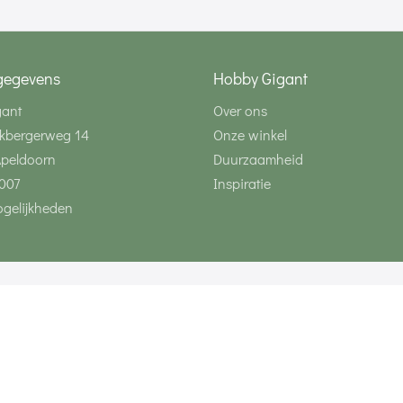
gegevens
Hobby Gigant
gant
Over ons
kbergerweg 14
Onze winkel
Apeldoorn
Duurzaamheid
007
Inspiratie
gelijkheden
Volg ons via social 