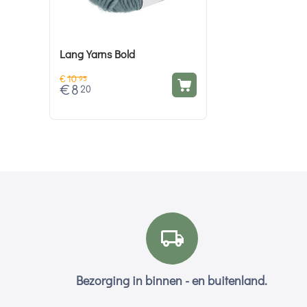
Lang Yarns Bold
€
10
95
€
8
20
Bezorging in binnen - en buitenland.