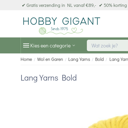
✔ Gratis verzending in NL vanaf €89,-
✔ 50% korting 
Kies een categorie
Home
Wol en Garen
Lang Yarns
Bold
Lang Yar
/
/
/
/
Lang Yarns Bold