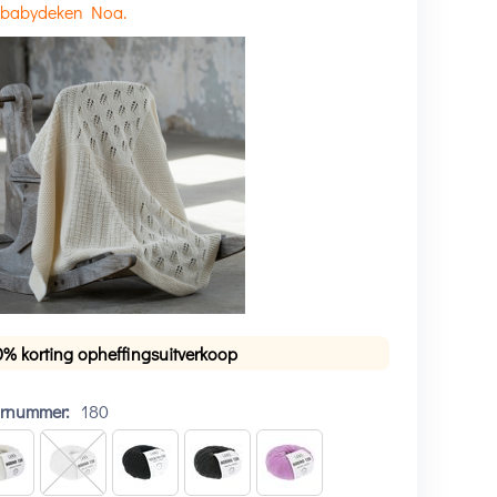
 babydeken Noa.
0% korting opheffingsuitverkoop
urnummer:
180