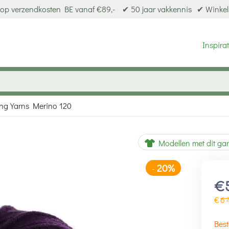
op verzendkosten BE vanaf €89,-
✔ 50 jaar vakkennis
✔ Winkel
Inspirat
ng Yarns Merino 120
20%
-
Modellen met dit ga
€
€
6
Best