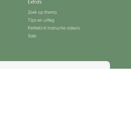
Extra's
Zoek op thema
Tips en uitleg
PetiteKnit instructie video's
Sale
media
Veilig betalen met