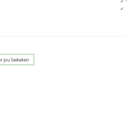
✔
✔
r jou bekeken