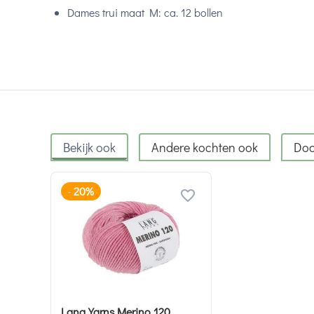
Dames trui maat M: ca. 12 bollen
Bekijk ook
Andere kochten ook
Doo
20%
-
Lang Yarns Merino 120