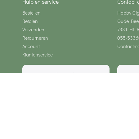
Hulp en service
Contact 
Bestellen
Hobby Gi
Betalen
Oude Bee
Verzenden
7331 HL 
Retourneren
055-5336
Account
Contactmo
Klantenservice
Wij zijn bereikbaar via
Onze klanten geven ons een