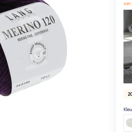
van
2
Kle