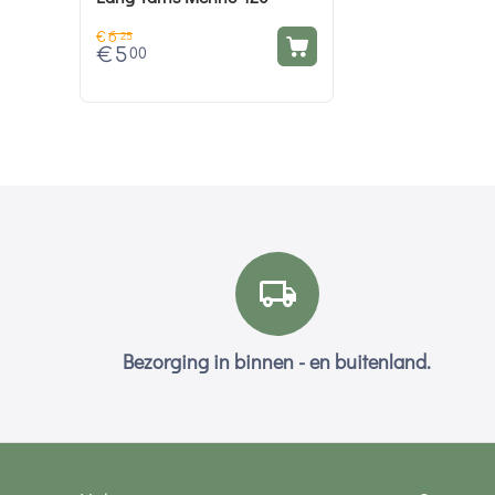
€
6
25
€
5
00
Bezorging in binnen - en buitenland.