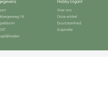
gegevens
Hobby Gigant
gant
Over ons
kbergerweg 14
Onze winkel
Apeldoorn
Duurzaamheid
007
Inspiratie
gelijkheden
Volg ons via social 