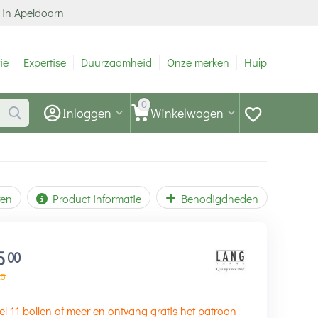
 in Apeldoorn
ie
Expertise
Duurzaamheid
Onze merken
Hulp
0
Inloggen
Winkelwagen
ren
Product informatie
Benodigdheden
5
00
25
el 11 bollen of meer en ontvang gratis het patroon