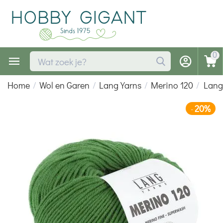
0
Home
/
Wol en Garen
/
Lang Yarns
/
Merino 120
/
Lang
20%
-