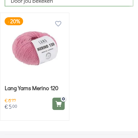
Door jou bekeken
20%
-
Lang Yarns Merino 120
€
6
25
€
5
00