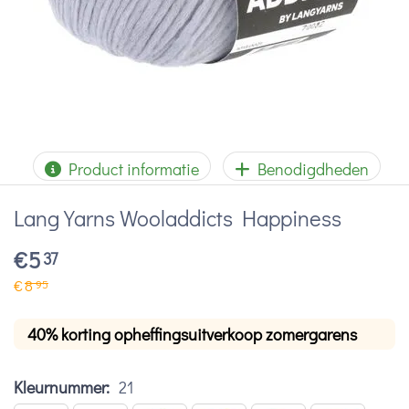
Product informatie
Benodigdheden
Lang Yarns Wooladdicts Happiness
€
5
37
€
8
95
40% korting opheffingsuitverkoop zomergarens
Kleurnummer:
21