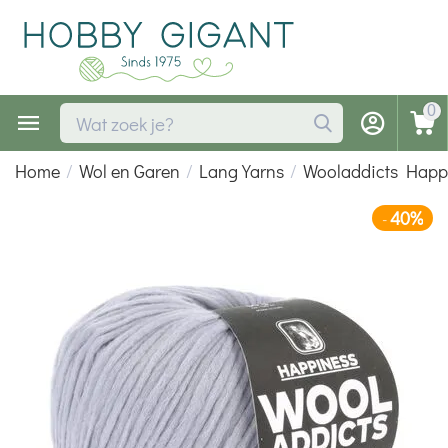
0
Home
/
Wol en Garen
/
Lang Yarns
/
Wooladdicts Happ
40%
-