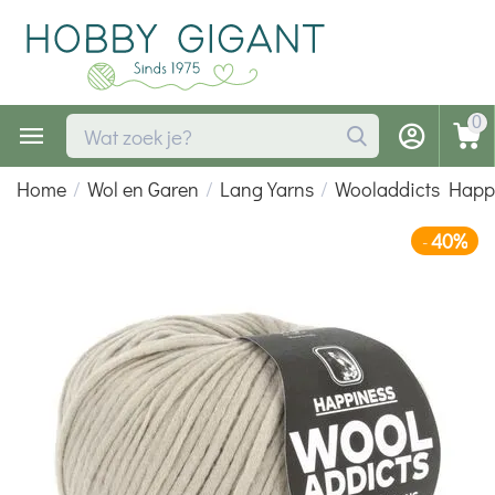
0
Home
/
Wol en Garen
/
Lang Yarns
/
Wooladdicts Happ
40%
-