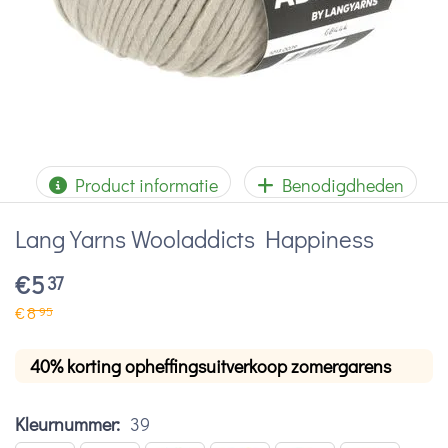
Product informatie
Benodigdheden
Lang Yarns Wooladdicts Happiness
€
5
37
€
8
95
40% korting opheffingsuitverkoop zomergarens
Kleurnummer:
39