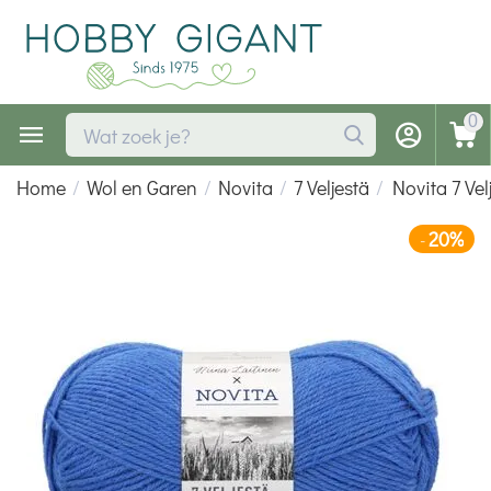
0
Home
/
Wol en Garen
/
Novita
/
7 Veljestä
/
Novita 7 Vel
20%
-