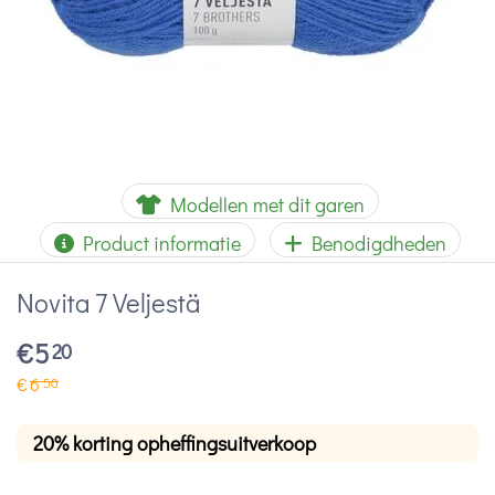
Modellen met dit garen
Product informatie
Benodigdheden
Novita 7 Veljestä
€
5
20
€
6
50
20% korting opheffingsuitverkoop