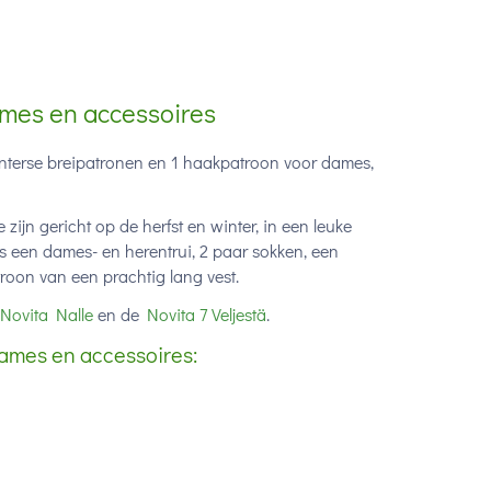
dames en accessoires
winterse breipatronen en 1 haakpatroon voor dames,
ijn gericht op de herfst en winter, in een leuke
ls een dames- en herentrui, 2 paar sokken, een
oon van een prachtig lang vest.
Novita Nalle
en de
Novita 7 Veljestä
.
dames en accessoires: