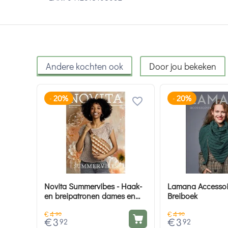
Andere kochten ook
Door jou bekeken
20%
20%
-
-
Novita Summervibes - Haak-
Lamana Accessoire
en breipatronen dames en
Breiboek
accessoires
€
4
€
4
90
90
€
3
€
3
92
92