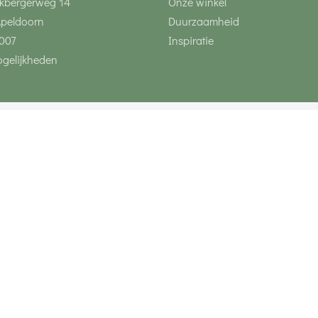
kbergerweg 14
Onze winkel
Apeldoorn
Duurzaamheid
007
Inspiratie
gelijkheden
Volg ons via social 