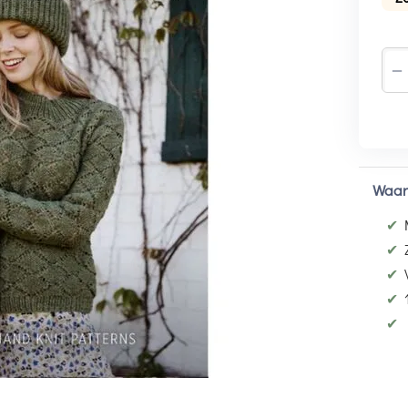
−
Waar
✔
✔
✔
✔
✔