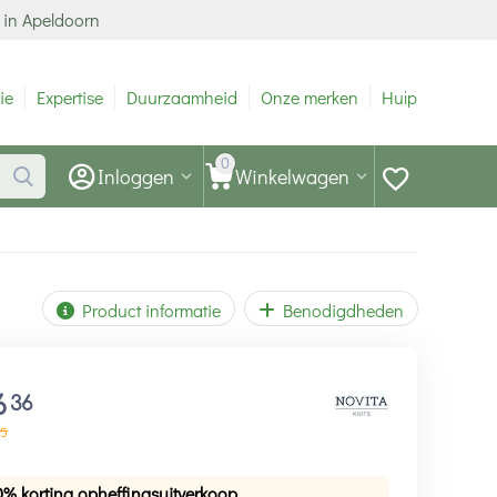
 in Apeldoorn
ie
Expertise
Duurzaamheid
Onze merken
Hulp
0
Inloggen
Winkelwagen
Product informatie
Benodigdheden
6
36
5
0% korting opheffingsuitverkoop