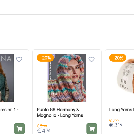
20%
20%
-
-
s nr. 1 -
Punto 88 Harmony &
Lang Yarns 
Magnolia - Lang Yarns
€
3
95
€
3
16
€
5
95
€
4
76