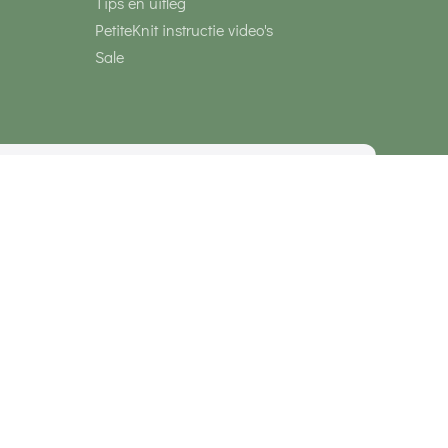
Tips en uitleg
PetiteKnit instructie video's
Sale
media
Veilig betalen met