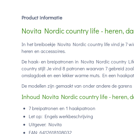
Product informatie
Novita Nordic country life - heren, 
In het breiboekje Novita Nordic country life vind je 7 
heren en accessoires.
De haak- en breipatronen in Novita Nordic country Life z
country stijl! Je vind 8 patronen waarvan 7 gebreid zoa
omslagdoek en een lekker warme muts. En een haakpatr
De modellen zijn gemaakt van onder andere de garens
Inhoud Novita Nordic country life - heren, 
7 breipatronen en 1 haakpatroon
Let op: Engels werkbeschrijving
Uitgever: Novita
EAN: 6412618108032