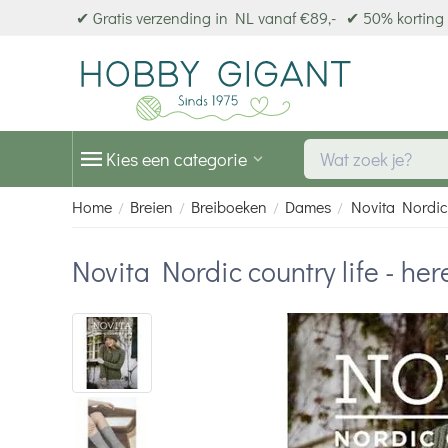
✔ Gratis verzending in NL vanaf €89,-
✔ 50% korting 
Kies een categorie
Home
Breien
Breiboeken
Dames
Novita Nordic 
/
/
/
/
Novita Nordic country life - he