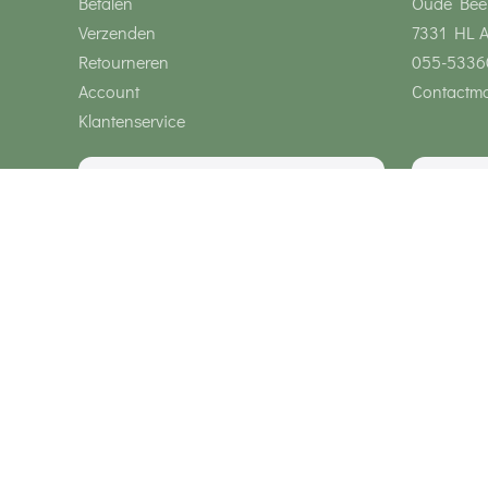
Betalen
Oude Bee
Verzenden
7331 HL 
Retourneren
055-5336
Account
Contactmo
Klantenservice
Wij zijn bereikbaar via
Onze klanten geven ons een