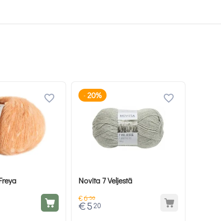
20%
-
Freya
Novita 7 Veljestä
€
6
50
€
5
20