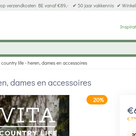
op verzendkosten BE vanaf €89,-
✔ 50 jaar vakkennis
✔ Winkel
Inspirat
country life - heren, dames en accessoires
ren, dames en accessoires
20%
-
€
€
7
9
2