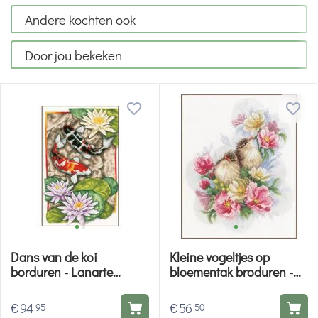
Andere kochten ook
Door jou bekeken
Dans van de koi
Kleine vogeltjes op
borduren - Lanarte
bloementak broduren -
borduurpakket
LanArte borduurpakket
€
94
€
56
95
50