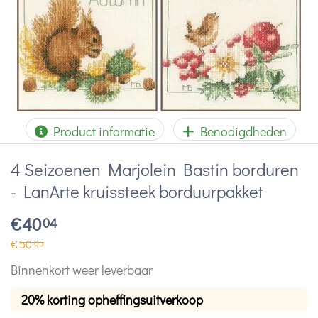
Product informatie
Benodigdheden
4 Seizoenen Marjolein Bastin borduren
- LanArte kruissteek borduurpakket
€
40
04
€
50
05
Binnenkort weer leverbaar
20% korting opheffingsuitverkoop