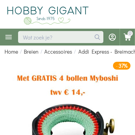
0
Home
/
Breien
/
Accessoires
/
Addi Express - Breimac
37%
-