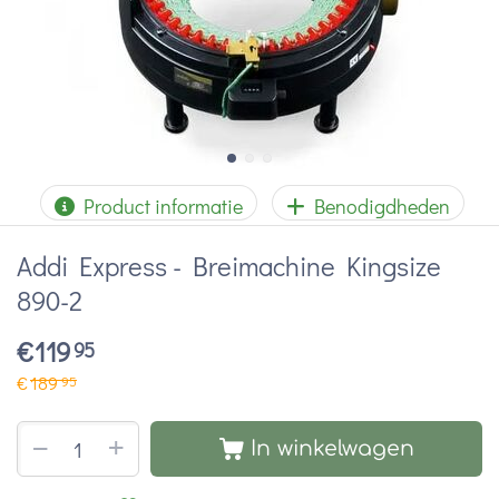
Product informatie
Benodigdheden
Addi Express - Breimachine Kingsize
890-2
€
119
95
€
189
95
+
−
In winkelwagen