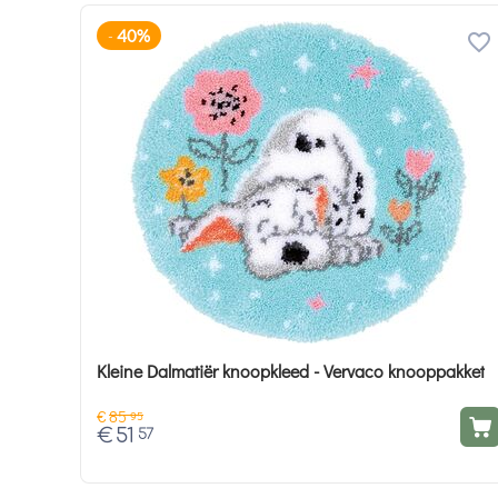
40%
-
Kleine Dalmatiër knoopkleed - Vervaco knooppakket
€
85
95
€
51
57