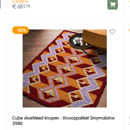
€
1.136
24
€
681
74
40%
-
Cube vloerkleed knopen - Knooppakket Smyrnalaine
3986