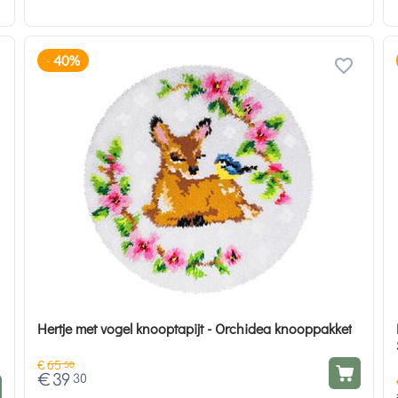
40%
-
Hertje met vogel knooptapijt - Orchidea knooppakket
€
65
50
€
39
30