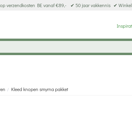
op verzendkosten BE vanaf €89,-
✔ 50 jaar vakkennis
✔ Winkel
Inspirat
ten
Kleed knopen smyrna pakket
/