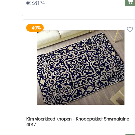
€
681
74
40%
-
Kim vloerkleed knopen - Knooppakket Smyrnalaine
4017