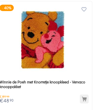
40%
-
Winnie de Poeh met Knorretje knoopkleed - Vervaco
knooppakket
€
81
50
€
48
90