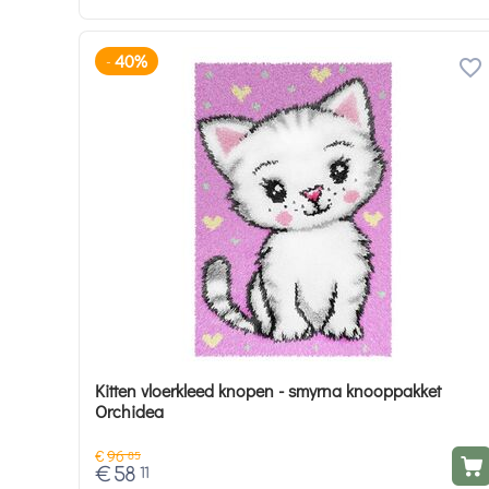
40%
-
Kitten vloerkleed knopen - smyrna knooppakket
Orchidea
€
96
85
€
58
11