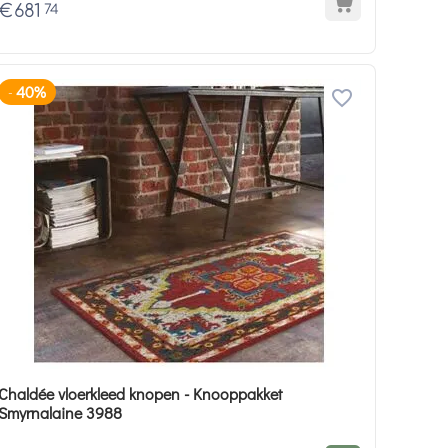
€
681
74
40%
-
Chaldée vloerkleed knopen - Knooppakket
Smyrnalaine 3988