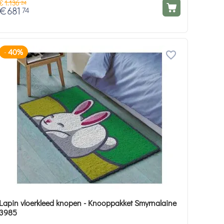
€
1.136
24
€
681
74
40%
-
Lapin vloerkleed knopen - Knooppakket Smyrnalaine
3985