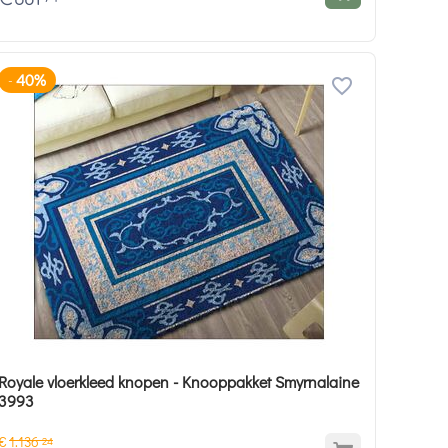
40%
-
Royale vloerkleed knopen - Knooppakket Smyrnalaine
3993
€
1.136
24