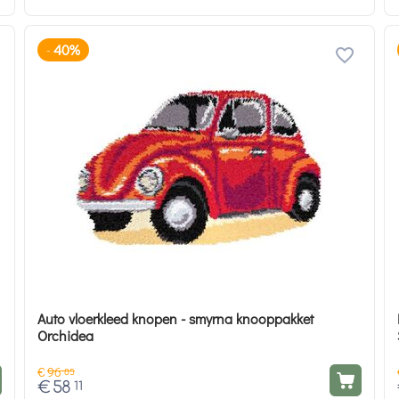
40%
-
Auto vloerkleed knopen - smyrna knooppakket
Orchidea
€
96
85
€
58
11