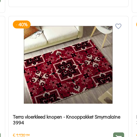
40%
-
Terra vloerkleed knopen - Knooppakket Smyrnalaine
3994
€
1.136
24