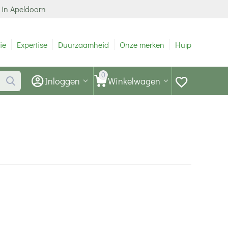
 in Apeldoorn
ie
Expertise
Duurzaamheid
Onze merken
Hulp
0
Inloggen
Winkelwagen