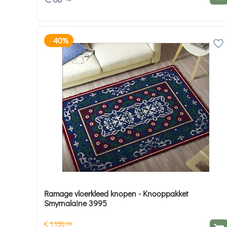
40%
-
Ramage vloerkleed knopen - Knooppakket
Smyrnalaine 3995
€
1.136
24