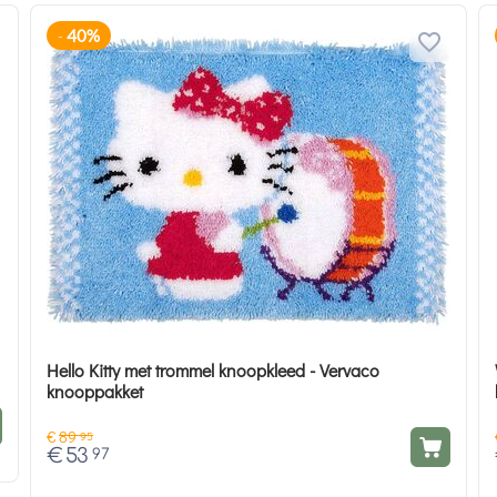
40%
-
Hello Kitty met trommel knoopkleed - Vervaco
knooppakket
€
89
95
€
53
97