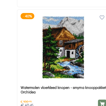
40%
-
Watermolen vloerkleed knopen - smyrna knooppakket
Orchidea
€
100
75
€
60
45