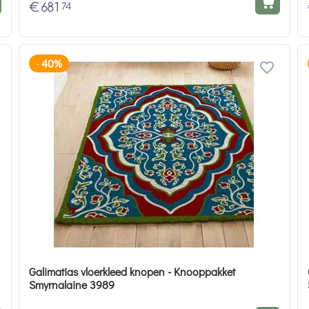
€
681
74
40%
-
Galimatias vloerkleed knopen - Knooppakket
Smyrnalaine 3989