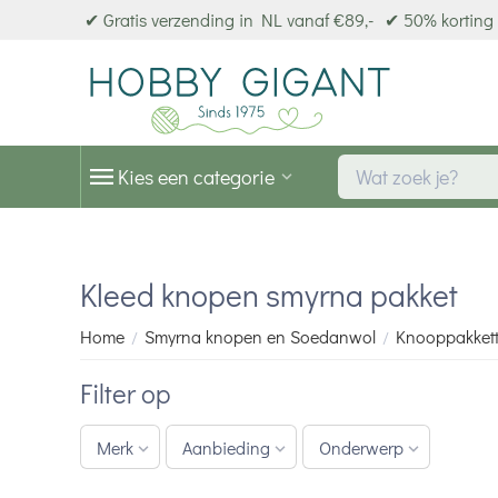
✔ Gratis verzending in NL vanaf €89,-
✔ 50% korting 
Kies een categorie
Kleed knopen smyrna pakket
Home
Smyrna knopen en Soedanwol
Knooppakket
/
/
Filter op
Merk
Aanbieding
Onderwerp