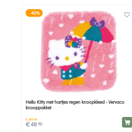
40%
-
Hello Kitty met hartjes regen knoopkleed - Vervaco
knooppakket
€
81
50
€
48
90