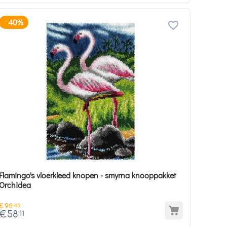
40%
-
Flamingo's vloerkleed knopen - smyrna knooppakket
Orchidea
€
96
85
€
58
11