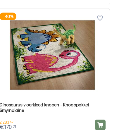
40%
-
Dinosaurus vloerkleed knopen - Knooppakket
Smyrnalaine
€
283
69
€
170
21