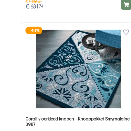
€
1.136
24
€
681
74
40%
-
Corail vloerkleed knopen - Knooppakket Smyrnalaine
3987