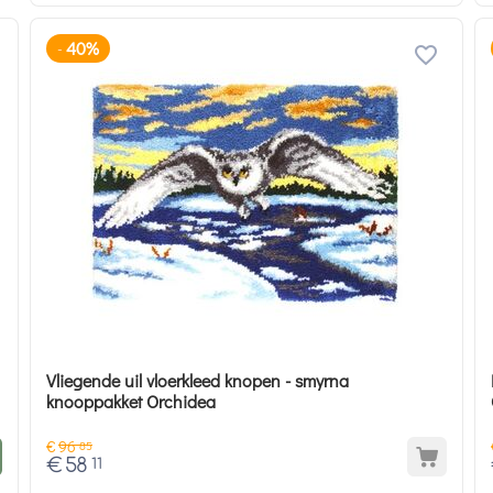
40%
-
Vliegende uil vloerkleed knopen - smyrna
knooppakket Orchidea
€
96
85
€
58
11