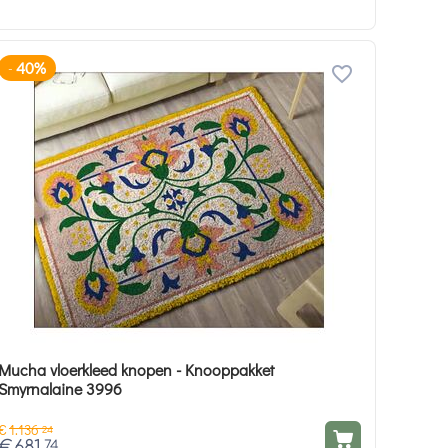
40%
-
Mucha vloerkleed knopen - Knooppakket
Smyrnalaine 3996
€
1.136
24
€
681
74