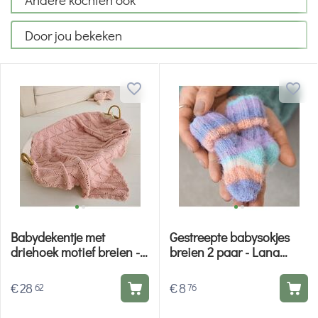
Door jou bekeken
Babydekentje met
Gestreepte babysokjes
driehoek motief breien -
breien 2 paar - Lana
Lana Grossa breipakket
Grossa breipakket
€
28
€
8
62
76