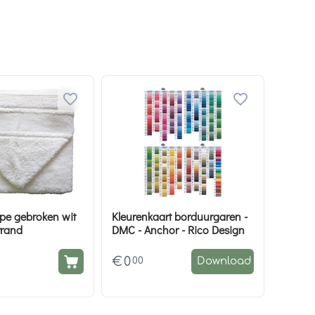
pe gebroken wit
Kleurenkaart borduurgaren -
rrand
DMC - Anchor - Rico Design
€
0
00
Download