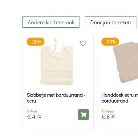
Andere kochten ook
Door jou bekeken
20%
20%
-
-
Slabbetje met borduurrand -
Handdoek ecru m
ecru
borduurrand
€
5
€
10
25
40
€
4
€
8
20
32