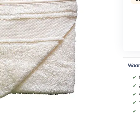
Waar
✔
✔
✔
✔
✔