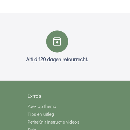
Altijd 120 dagen retourrecht.
Extra's
Zoek op thema
Tips en uitleg
PetiteKnit instructie video's
Sale