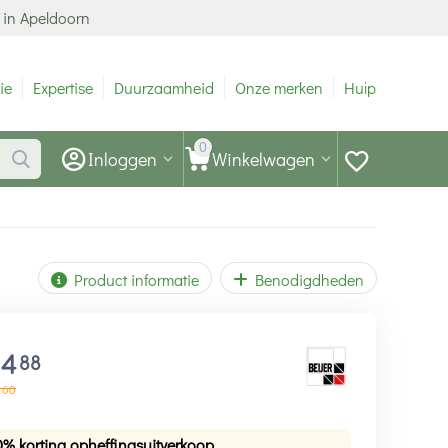
 in Apeldoorn
ie
Expertise
Duurzaamheid
Onze merken
Hulp
0
Inloggen
Winkelwagen
Product informatie
Benodigdheden
14
88
60
0% korting opheffingsuitverkoop