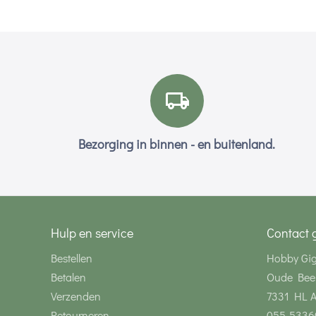
Bezorging in binnen - en buitenland.
Hulp en service
Contact 
Bestellen
Hobby Gi
Betalen
Oude Bee
Verzenden
7331 HL 
Retourneren
055-5336