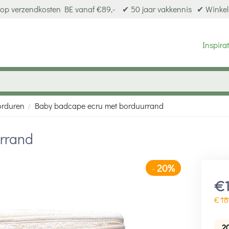
op verzendkosten BE vanaf €89,-
✔ 50 jaar vakkennis
✔ Winkel
Inspirat
orduren
Baby badcape ecru met borduurrand
/
rrand
20%
-
€
€
18
2