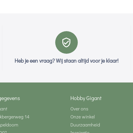
Heb je een vraag? Wij staan altijd voor je klaar!
gegevens
Hobby Gigant
gant
Over ons
kbergerweg 14
Onze winkel
Apeldoorn
Duurzaamheid
007
Inspiratie