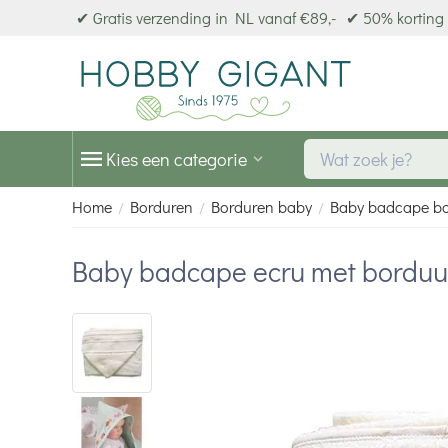
✔ Gratis verzending in NL vanaf €89,-
✔ 50% korting 
Kies een categorie
Home
Borduren
Borduren baby
Baby badcape b
/
/
/
Baby badcape ecru met borduu