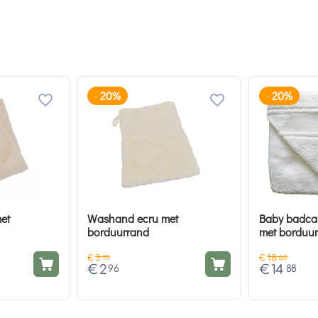
20%
20%
-
-
et
Washand ecru met
Baby badca
borduurrand
met borduu
€
3
€
18
70
60
€
2
€
14
96
88