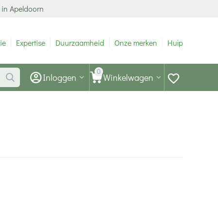
 in Apeldoorn
ie
Expertise
Duurzaamheid
Onze merken
Hulp
0
Inloggen
Winkelwagen