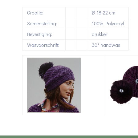
Grootte:
Ø 18-22 cm
Samenstelling:
100% Polyacryl
Bevestiging:
drukker
Wasvoorschrift:
30° handwas