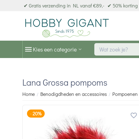
✔ Gratis verzending in NL vanaf €89,-
✔ 50% korting 
Kies een categorie
Lana Grossa pompoms
Home
Benodigdheden en accessoires
Pompoenen
/
/
20%
-