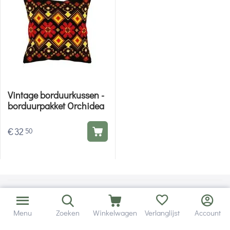
Vintage borduurkussen -
borduurpakket Orchidea
€
32
50
Menu
Zoeken
Winkelwagen
Verlanglijst
Account