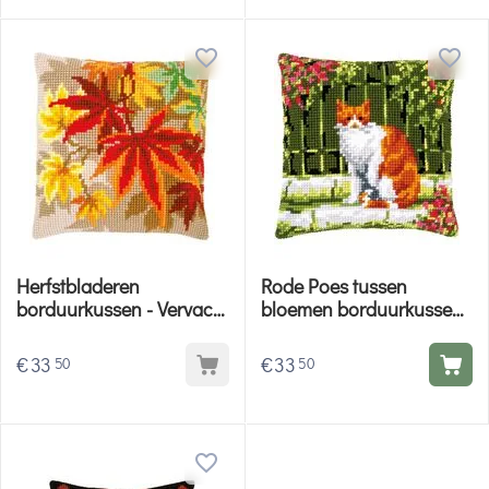
Herfstbladeren
Rode Poes tussen
borduurkussen - Vervaco
bloemen borduurkussen
borduurpakket
- Vervaco borduurpakket
€
33
€
33
50
50