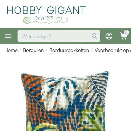
0
Home
/
Borduren
/
Borduurpakketten
/
Voorbedrukt op 