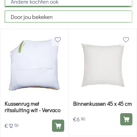
Andere kochten ook
Door jou bekeken
Kussenrug met
Binnenkussen 45 x 45 cm
ritssluiting wit - Vervaco
€
6
90
€
12
50