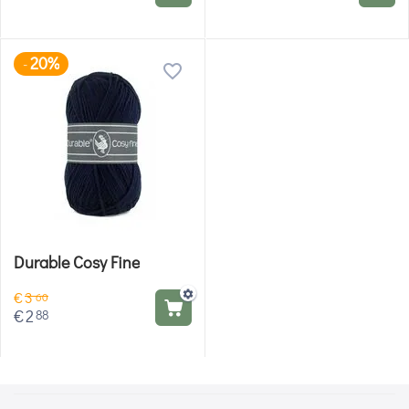
20%
-
Durable Cosy Fine
€
3
60
€
2
88