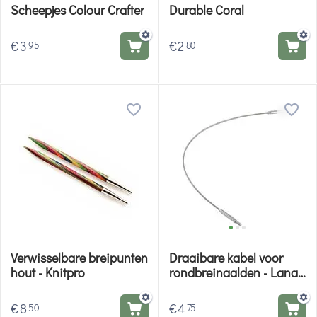
Scheepjes Colour Crafter
Durable Coral
€
3
€
2
95
80
Verwisselbare breipunten
Draaibare kabel voor
hout - Knitpro
rondbreinaalden - Lana
Grossa
€
8
€
4
50
75