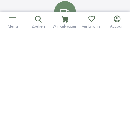
Menu
Zoeken
Winkelwagen
Verlanglijst
Account
Bezorging in binnen - en buitenland.
Heb je een vraag? Wij staan altijd voor je klaar!
Altijd 120 dagen retourrecht.