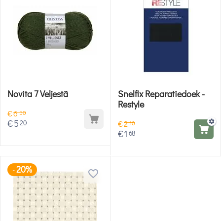
Novita 7 Veljestä
Snelfix Reparatiedoek -
Restyle
€
6
50
€
5
20
€
2
10
€
1
68
20%
-