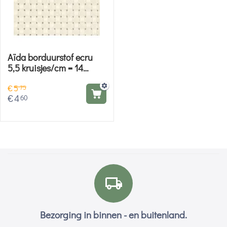
Aïda borduurstof ecru
5,5 kruisjes/cm = 14
count - 80 cm breed
€
5
75
€
4
60
Bezorging in binnen - en buitenland.