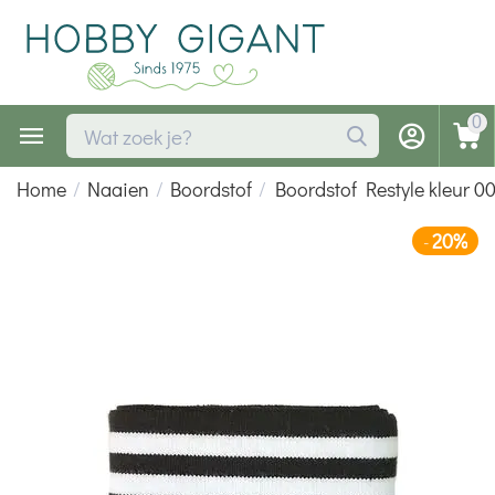
0
Home
/
Naaien
/
Boordstof
/
Boordstof Restyle kleur 0
20%
-