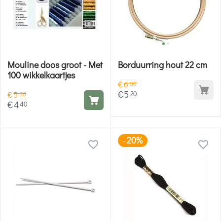
Mouline doos groot - Met
Borduurring hout 22 cm
100 wikkelkaartjes
€
6
50
€
5
20
€
5
50
€
4
40
20%
-