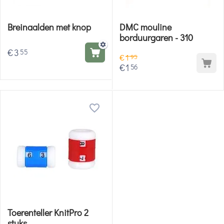
Breinaalden met knop
DMC mouline
borduurgaren - 310
€
3
55
€
1
95
€
1
56
Toerenteller KnitPro 2
stuks