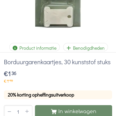
Product informatie
Benodigdheden
Borduurgarenkaartjes, 30 kunststof stuks
€
1
36
€
1
70
20% korting opheffingsuitverkoop
+
−
In winkelwagen