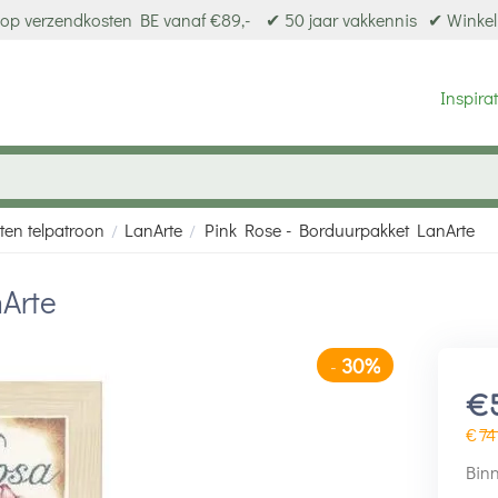
op verzendkosten BE vanaf €89,-
✔ 50 jaar vakkennis
✔ Winkel
Inspirat
ten telpatroon
LanArte
Pink Rose - Borduurpakket LanArte
/
/
Arte
30%
-
€
€
74
Binn