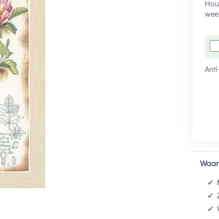
Houd
wee
Anti
Waar
✔
✔
✔