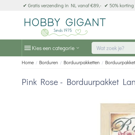
✔ Gratis verzending in NL vanaf €89,-
✔ 50% korting 
Kies een categorie
Home
Borduren
Borduurpakketten
Borduurpakket
/
/
/
Pink Rose - Borduurpakket Lan