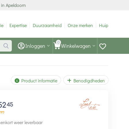
 in Apeldoorn
ie
Expertise
Duurzaamheid
Onze merken
Hulp
0
Inloggen
Winkelwagen
Product informatie
Benodigdheden
52
45
95
enkort weer leverbaar