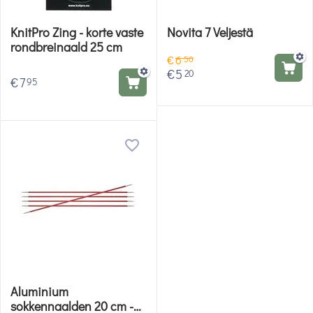
KnitPro Zing - korte vaste
Novita 7 Veljestä
rondbreinaald 25 cm
€
6
50
€
5
20
€
7
95
Aluminium
sokkennaalden 20 cm -