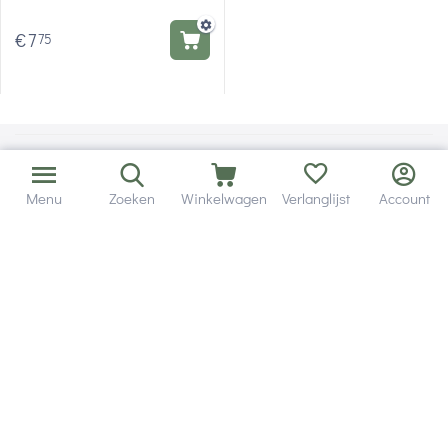
Knitpro Zing
€
7
75
Menu
Zoeken
Winkelwagen
Verlanglijst
Account
Bezorging in binnen - en buitenland.
Heb je een vraag? Wij staan altijd voor je klaar!