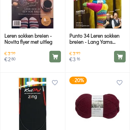
Leren sokken breien -
Punto 34 Leren sokken
Novita flyer met uitleg
breien - Lang Yarns
breiboek
€
3
€
3
50
95
€
2
€
3
80
16
20%
-