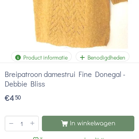
Product informatie
Benodigdheden
Breipatroon damestrui Fine Donegal -
Debbie Bliss
€
4
50
+
−
In winkelwagen