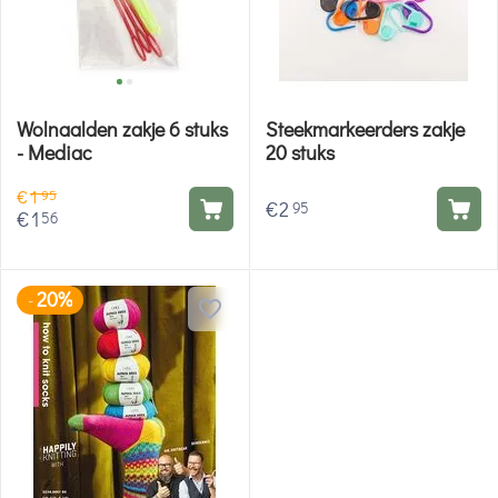
Wolnaalden zakje 6 stuks
Steekmarkeerders zakje
- Mediac
20 stuks
€
1
95
€
2
95
€
1
56
20%
-