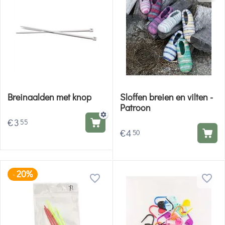
Breinaalden met knop
Sloffen breien en vilten -
Patroon
€
3
55
€
4
50
20%
-