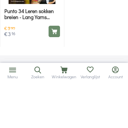
Punto 34 Leren sokken
breien - Lang Yarns
breiboek
€
3
95
€
3
16
Menu
Zoeken
Winkelwagen
Verlanglijst
Account
Bezorging in binnen - en buitenland.