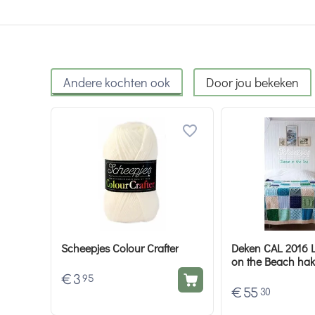
Andere kochten ook
Door jou bekeken
Scheepjes Colour Crafter
Deken CAL 2016 
on the Beach hak
in the Sea garen
€
3
95
€
55
30