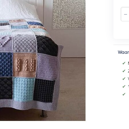
−
Waar
✔
✔
✔
✔
✔