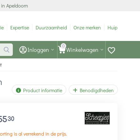
 in Apeldoorn
ie
Expertise
Duurzaamheid
Onze merken
Hulp
0
Inloggen
Winkelwagen
t
n
Product informatie
Benodigdheden
55
30
orting is al verrekend in de prijs.