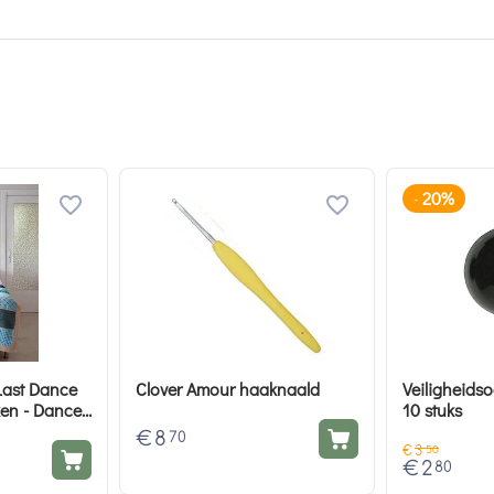
20%
-
Last Dance
Clover Amour haaknaald
Veiligheidso
en - Dance
10 stuks
pakket
€
8
70
€
3
50
€
2
80