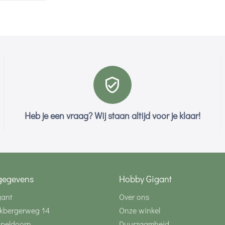
Heb je een vraag? Wij staan altijd voor je klaar!
gegevens
Hobby Gigant
gant
Over ons
kbergerweg 14
Onze winkel
Apeldoorn
Duurzaamheid