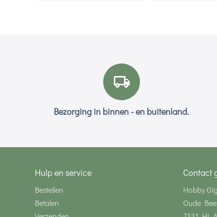
Bezorging in binnen - en buitenland.
Hulp en service
Contact 
Bestellen
Hobby Gi
Betalen
Oude Bee
Verzenden
7331 HL 