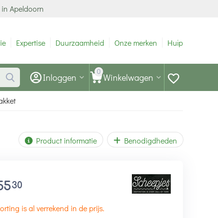
 in Apeldoorn
ie
Expertise
Duurzaamheid
Onze merken
Hulp
0
Inloggen
Winkelwagen
akket
Product informatie
Benodigdheden
55
30
orting is al verrekend in de prijs.