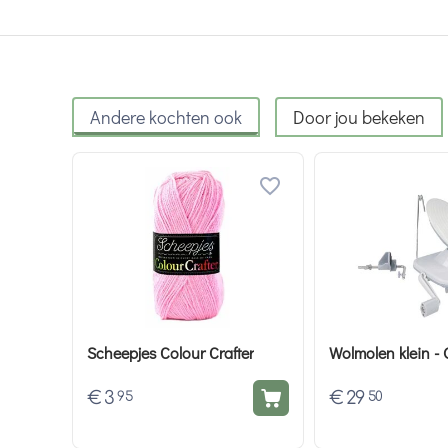
Andere kochten ook
Door jou bekeken
Scheepjes Colour Crafter
Wolmole
€
3
€
29
95
50