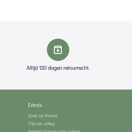
Altijd 120 dagen retourrecht.
Extra's
Zoek op thema
Tips en uitleg
PetiteKnit instructie video's