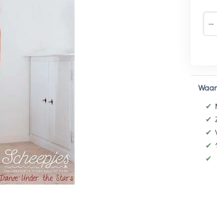
−
Waar
✔
✔
✔
✔
✔