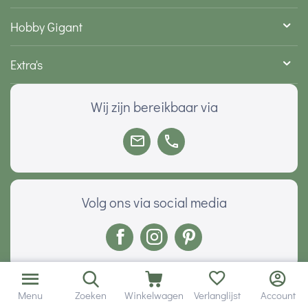
Hobby Gigant
Extra's
Wij zijn bereikbaar via
Volg ons via social media
Onze klanten geven ons een
Menu
Zoeken
Winkelwagen
Verlanglijst
Account