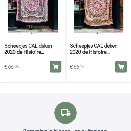
Scheepjes CAL deken
Scheepjes CAL deken
2020 de Histoire
2020 de Histoire
Naturelle Mineralogie -
Naturelle Conchologie -
Scheepjes haakpakket
Scheepjes haakpakket
€
66
€
66
95
15
Bezorging in binnen - en buitenland.