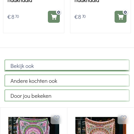
haaknaald
haaknaald
€
8
€
8
70
70
Bekijk ook
Andere kochten ook
Door jou bekeken