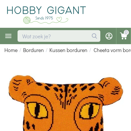
0
Home
/
Borduren
/
Kussen borduren
/
Cheeta vorm bor