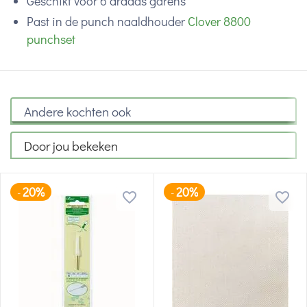
Geschikt voor 6 draads garens
Past in de punch naaldhouder
Clover 8800
punchset
Andere kochten ook
Door jou bekeken
20%
20%
-
-