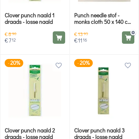
Clover punch naald 1
Punch needle stof -
draads - losse naald
monks cloth 50 x 140 cm |
Rico Design
€
8
€
13
90
95
€
7
€
11
12
16
20%
20%
-
-
Clover punch naald 2
Clover punch naald 3
draads - losse naald
draads - losse naald