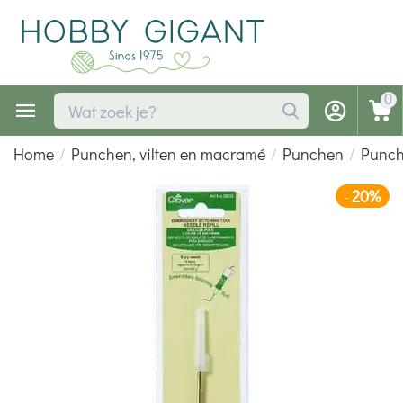
0
Home
/
Punchen, vilten en macramé
/
Punchen
/
Punch
20%
-