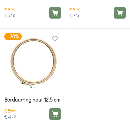
€
8
€
8
90
90
€
7
€
7
12
12
20%
-
Borduurring hout 12,5 cm
€
5
45
€
4
36