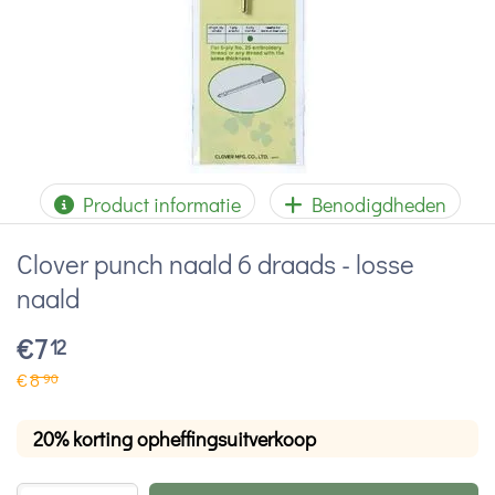
Product informatie
Benodigdheden
Clover punch naald 6 draads - losse
naald
€
7
12
€
8
90
20% korting opheffingsuitverkoop