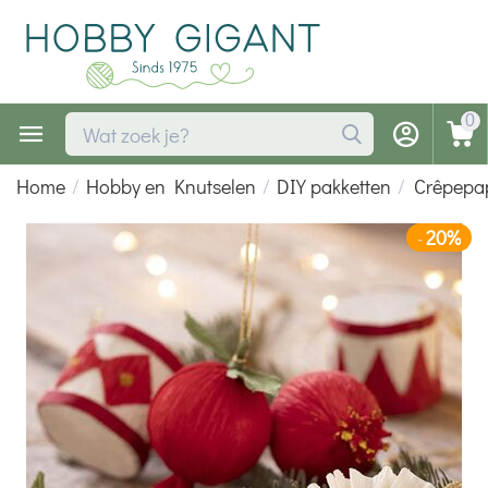
0
Home
/
Hobby en Knutselen
/
DIY pakketten
/
Crêpepa
20%
-