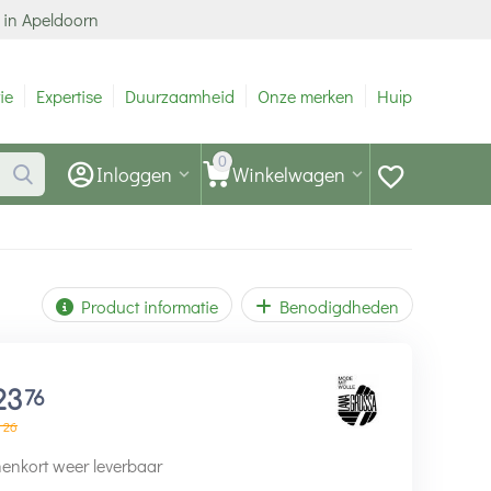
 in Apeldoorn
ie
Expertise
Duurzaamheid
Onze merken
Hulp
0
Inloggen
Winkelwagen
Product informatie
Benodigdheden
23
76
26
enkort weer leverbaar