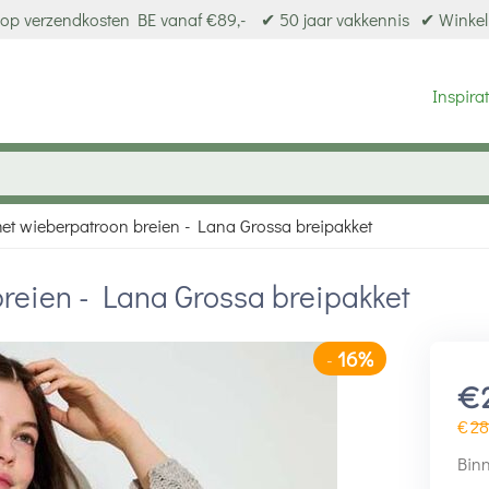
op verzendkosten BE vanaf €89,-
✔ 50 jaar vakkennis
✔ Winkel
Inspirat
et wieberpatroon breien - Lana Grossa breipakket
reien - Lana Grossa breipakket
16%
-
€
€
28
Binn