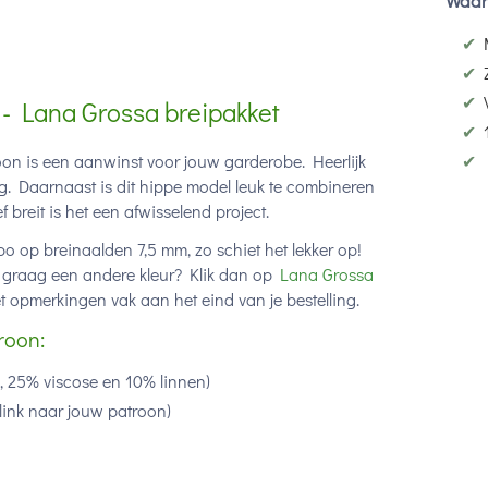
Waar
✔
✔
✔
- Lana Grossa breipakket
✔
✔
n is een aanwinst voor jouw garderobe. Heerlijk
ng. Daarnaast is dit hippe model leuk te combineren
 breit is het een afwisselend project.
 op breinaalden 7,5 mm, zo schiet het lekker op!
je graag een andere kleur? Klik dan op
Lana Grossa
et opmerkingen vak aan het eind van je bestelling.
roon:
 25% viscose en 10% linnen)
link naar jouw patroon)