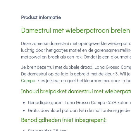
Product informatie
Damestrui met wieberpatroon breien 
Deze zomerse damestrui met opengewerkte wieberpatroo
luchtig door het gaatjes motief en de garensamenstelli
met zowel en broek als een rok. Omdat je een ajourmotief
Je breit deze trui met dubbele draad Lana Grossa Campo
De damestrui op de foto is gebreid met de kleur 3. Wil 
Campo
, kies je kleur en geef het kleurnummer door in h
Inhoud breipakket damestrui met wieberpat
Benodigde garen Lana Grossa Campo (
65% katoen,
Gratis download patroon (via de mail ontvang je de 
Benodigdheden (niet inbegrepen):
Breinaalden 7,5 mm