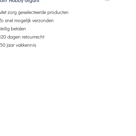
om Hobby Gigant
Met zorg geselecteerde producten
Zo snel mogelijk verzonden
Veilig betalen
120 dagen retourrecht
50 jaar vakkennis