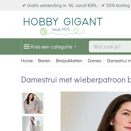
✔ Gratis verzending in NL vanaf €89,-
✔ 50% korting 
Kies een categorie
Home
Breien
Breipakketten
Dames
Damestrui m
/
/
/
/
Damestrui met wieberpatroon b