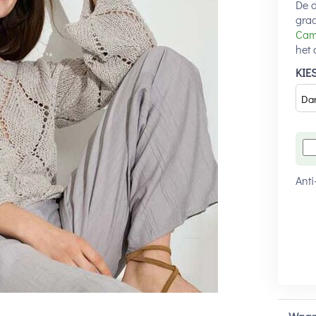
De d
gra
Ca
het 
KIE
Anti