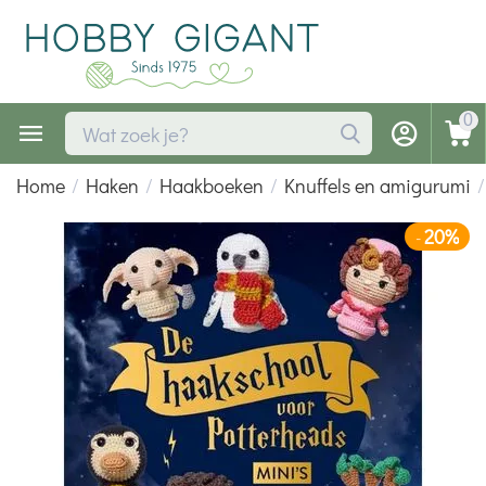
0
Home
/
Haken
/
Haakboeken
/
Knuffels en amigurumi
/
20%
-