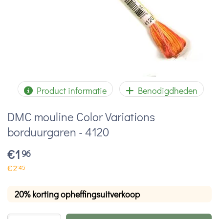
Product informatie
Benodigdheden
DMC mouline Color Variations
borduurgaren - 4120
€
1
96
€
2
45
20% korting opheffingsuitverkoop