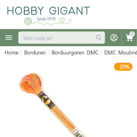
0
Home
/
Borduren
/
Borduurgaren DMC
/
DMC Mouliné 
20%
-