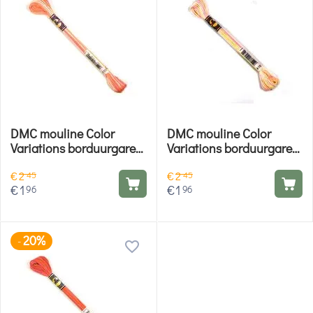
DMC mouline Color
DMC mouline Color
Variations borduurgaren
Variations borduurgaren
- 4110
- 4160
€
2
€
2
45
45
€
1
€
1
96
96
20%
-