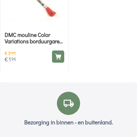
DMC mouline Color
Variations borduurgaren
- 4200
€
2
45
€
1
96
Bezorging in binnen - en buitenland.