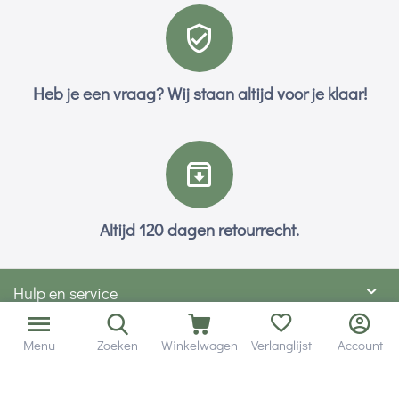
Heb je een vraag? Wij staan altijd voor je klaar!
Altijd 120 dagen retourrecht.
Hulp en service
Contact gegevens
Menu
Zoeken
Winkelwagen
Verlanglijst
Account
Hobby Gigant