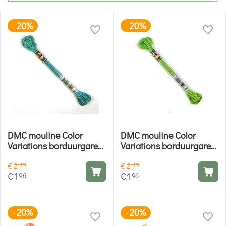
20%
20%
-
-
DMC mouline Color
DMC mouline Color
Variations borduurgaren
Variations borduurgaren
- 4030
- 4050
€
2
€
2
45
45
€
1
€
1
96
96
20%
20%
-
-