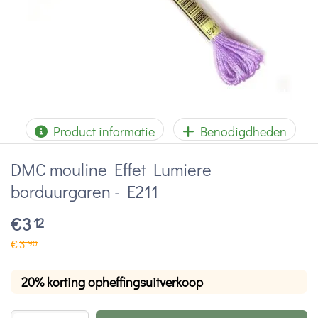
Product informatie
Benodigdheden
DMC mouline Effet Lumiere
borduurgaren - E211
€
3
12
€
3
90
20% korting opheffingsuitverkoop