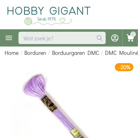
0
Home
/
Borduren
/
Borduurgaren DMC
/
DMC Mouliné 
20%
-