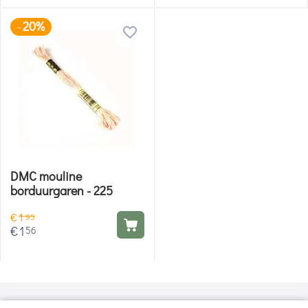
20%
-
DMC mouline
borduurgaren - 225
€
1
95
€
1
56