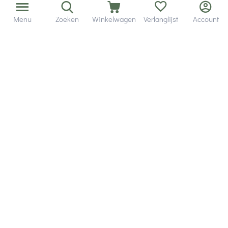
Menu
Zoeken
Winkelwagen
Verlanglijst
Account
Bezorging in binnen - en buitenland.
Heb je een vraag? Wij staan altijd voor je klaar!
Altijd 120 dagen retourrecht.