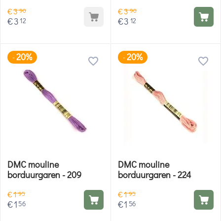
E3821
E677
€
3
€
3
90
90
€
3
€
3
12
12
20%
20%
-
-
DMC mouline
DMC mouline
borduurgaren - 209
borduurgaren - 224
€
1
€
1
95
95
€
1
€
1
56
56