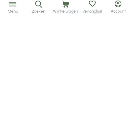
Menu
Zoeken
Winkelwagen
Verlanglijst
Account
Bezorging in binnen - en buitenland.
Heb je een vraag? Wij staan altijd voor je klaar!
Altijd 120 dagen retourrecht.