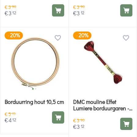
E321
E703
€
3
€
3
90
90
€
3
€
3
12
12
20%
20%
-
-
Borduurring hout 10,5 cm
DMC mouline Effet
Lumiere borduurgaren -
€
5
E815
15
€
4
12
€
3
90
€
3
12