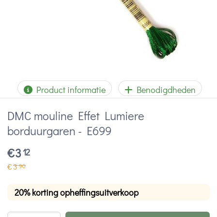
Product informatie
Benodigdheden
DMC mouline Effet Lumiere
borduurgaren - E699
€
3
12
€
3
90
20% korting opheffingsuitverkoop