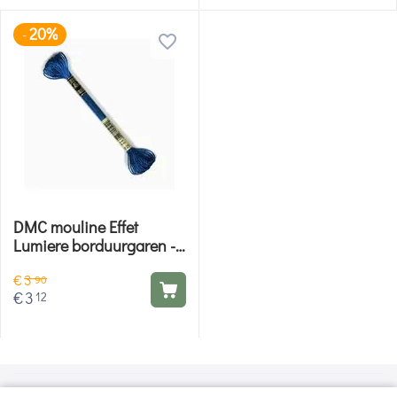
20%
-
DMC mouline Effet
Lumiere borduurgaren -
E825
€
3
90
€
3
12