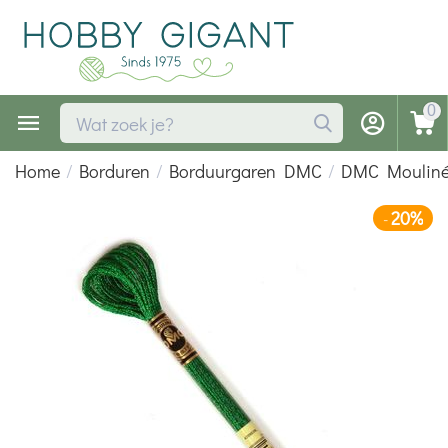
0
Home
/
Borduren
/
Borduurgaren DMC
/
DMC Mouliné 
20%
-