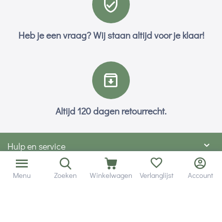
Heb je een vraag? Wij staan altijd voor je klaar!
Altijd 120 dagen retourrecht.
Hulp en service
Contact gegevens
Menu
Zoeken
Winkelwagen
Verlanglijst
Account
Hobby Gigant