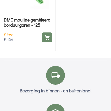
DMC mouline gemêleerd
borduurgaren - 125
€
1
95
€
1
56
Bezorging in binnen - en buitenland.