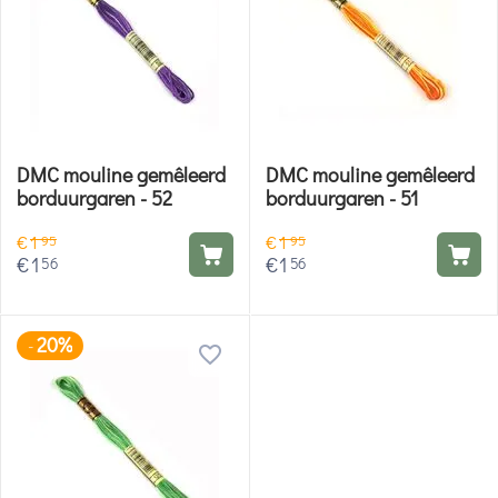
DMC mouline gemêleerd
DMC mouline gemêleerd
borduurgaren - 52
borduurgaren - 51
€
1
€
1
95
95
€
1
€
1
56
56
20%
-