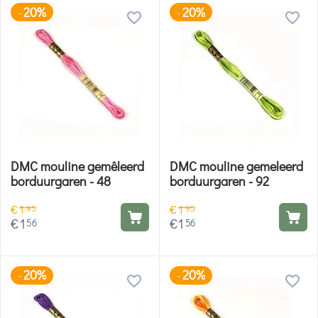
20%
20%
-
-
DMC mouline gemêleerd
DMC mouline gemeleerd
borduurgaren - 48
borduurgaren - 92
€
1
€
1
95
95
€
1
€
1
56
56
20%
20%
-
-