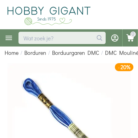
0
Home
/
Borduren
/
Borduurgaren DMC
/
DMC Mouliné
20%
-