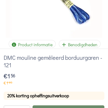
Product informatie
Benodigdheden
DMC mouline gemêleerd borduurgaren -
121
€
1
56
€
1
95
20% korting opheffingsuitverkoop