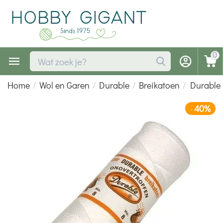
0
Home
/
Wol en Garen
/
Durable
/
Breikatoen
/
Durable 
40%
-