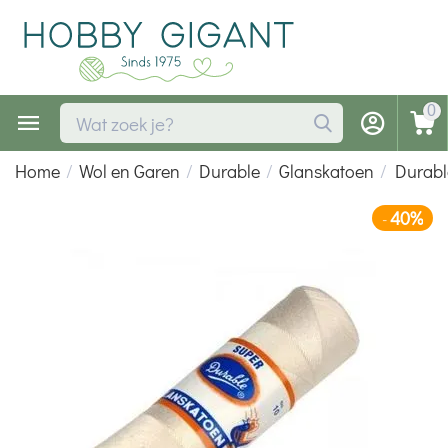
0
Home
/
Wol en Garen
/
Durable
/
Glanskatoen
/
Durabl
40%
-