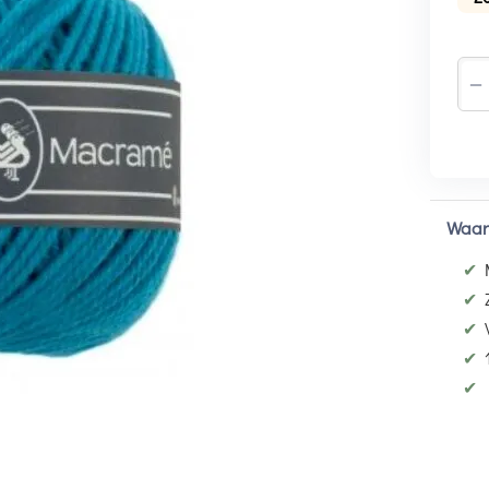
−
Waar
✔
✔
✔
✔
✔