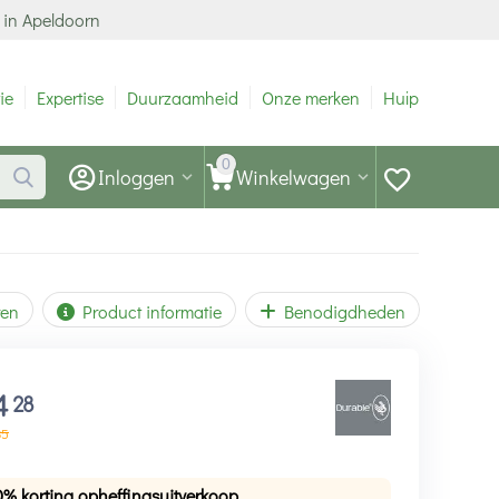
 in Apeldoorn
ie
Expertise
Duurzaamheid
Onze merken
Hulp
0
Inloggen
Winkelwagen
ren
Product informatie
Benodigdheden
4
28
35
0% korting opheffingsuitverkoop