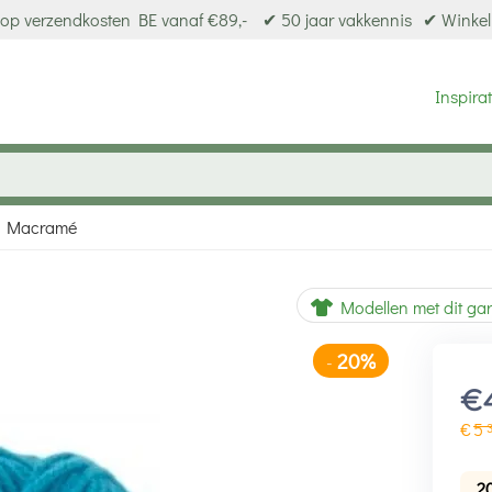
op verzendkosten BE vanaf €89,-
✔ 50 jaar vakkennis
✔ Winkel
Inspirat
e Macramé
20%
-
Modellen met dit ga
€
€
5
2