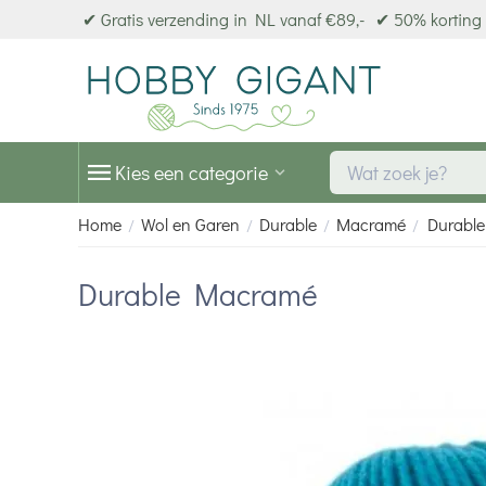
✔ Gratis verzending in NL vanaf €89,-
✔ 50% korting 
Kies een categorie
Home
Wol en Garen
Durable
Macramé
Durabl
/
/
/
/
Durable Macramé