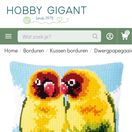
0
Home
/
Borduren
/
Kussen borduren
/
Dwergpapegaaie