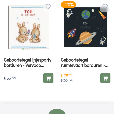
20%
-
Geboortetegel ijsjesparty
Geboortetegel
borduren - Vervaco
ruimtevaart borduren -
borduurpakket
Princesse kruissteek
€
29
borduurpakket
95
€
22
95
€
23
96