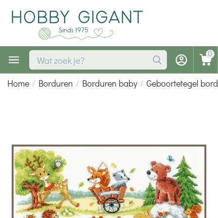
0
Home
/
Borduren
/
Borduren baby
/
Geboortetegel bor