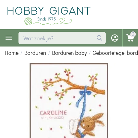
0
Home
/
Borduren
/
Borduren baby
/
Geboortetegel bor